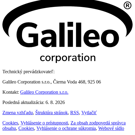
Technický prevádzkovateľ:
Galileo Corporation s.r.o., Čierna Voda 468, 925 06
Kontakt:
Galileo Corporation s.r.o.
Posledná aktualizácia: 6. 8. 2026
Zmena vzhľadu
,
Štruktúra stránok
,
RSS
,
Vytlačiť
Cookies
,
Vyhlásenie o prístupnosti
,
Za obsah zodpovedá správca
obsahu
,
Cookies
,
Vyhlásenie o ochrane súkromia
,
Webové sídlo