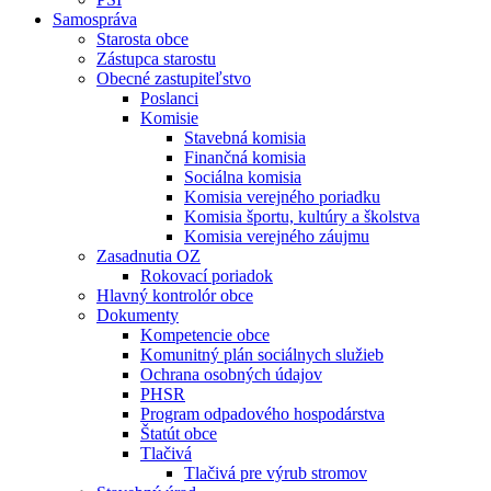
Samospráva
Starosta obce
Zástupca starostu
Obecné zastupiteľstvo
Poslanci
Komisie
Stavebná komisia
Finančná komisia
Sociálna komisia
Komisia verejného poriadku
Komisia športu, kultúry a školstva
Komisia verejného záujmu
Zasadnutia OZ
Rokovací poriadok
Hlavný kontrolór obce
Dokumenty
Kompetencie obce
Komunitný plán sociálnych služieb
Ochrana osobných údajov
PHSR
Program odpadového hospodárstva
Štatút obce
Tlačivá
Tlačivá pre výrub stromov