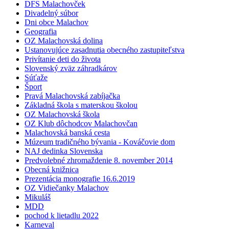
DFS Malachovček
Divadelný súbor
Dni obce Malachov
Geografia
OZ Malachovská dolina
Ustanovujúce zasadnutia obecného zastupiteľstva
Privítanie deti do života
Slovenský zväz záhradkárov
Súťaže
Šport
Pravá Malachovská zabíjačka
Základná škola s materskou školou
OZ Malachovská škola
OZ Klub dôchodcov Malachovčan
Malachovská banská cesta
Múzeum tradičného bývania - Kováčovie dom
NAJ dedinka Slovenska
Predvolebné zhromaždenie 8. november 2014
Obecná knižnica
Prezentácia monografie 16.6.2019
OZ Vidiečanky Malachov
Mikuláš
MDD
pochod k lietadlu 2022
Karneval