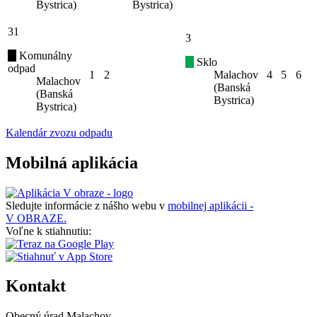
Bystrica)
Bystrica)
31
3
Komunálny
Sklo
odpad
1
2
Malachov
4
5
6
Malachov
(Banská
(Banská
Bystrica)
Bystrica)
Kalendár zvozu odpadu
Mobilná aplikácia
Sledujte informácie z nášho webu v
mobilnej aplikácii -
V OBRAZE.
Voľne k stiahnutiu:
Kontakt
Obecný úrad Malachov