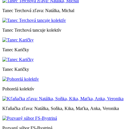
Tanec Terchová zľava: Natálka, Michal
Tanec Terchová tancuje kolektív
Tanec Karičky
Tanec Karičky
Pohorelá kolektív
Kľaňačka zľava: Natálka, Soňka, Kika, Maťka, Anka, Veronika
Pozvaný súbor FS-Bystriná