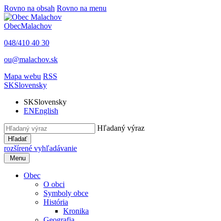
Rovno na obsah
Rovno na menu
Obec
Malachov
048/410 40 30
ou@malachov.sk
Mapa webu
RSS
SK
Slovensky
SK
Slovensky
EN
English
Hľadaný výraz
Hľadať
rozšírené vyhľadávanie
Menu
Obec
O obci
Symboly obce
História
Kronika
Geografia