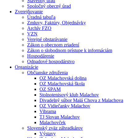
Stavebný úrad
Spoločný obecný úrad
Zverejňovanie
Úradná tabuľa
Zmluvy, Faktúry, Objednávky
Archív FZO
VZN
Verejné obstarávanie
Zákon o obecnom zriadení
Zákon o slobodnom prístupe k informáciám
Hospodárenie
Odpadové hospodárstvo
Organizácie
Občianske združenia
OZ Malachovská dolina
OZ Malachovská škola
OZ SPAM
Stolnotenisový klub Malachov
Divadelný súbor Malá Chova z Malachova
OZ Vidiečanky Malachov
Vibrama
TJ Slovan Malachov
Malachovček
Slovenský zväz záhradkárov
Výstavy