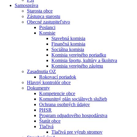
Samospráva
Starosta obce
Zástupca starostu
Obecné zastupiteľstvo
Poslanci
Komisie
Stavebná komisia
Finančná komisia
Sociálna komisia
Komisia verejného poriadku
Komisia športu, kultúry a školstva
Komisia verejného záujmu
Zasadnutia OZ
Rokovací poriadok
Hlavný kontrolór obce
Dokumenty
Kompetencie obce
Komunitný plán sociálnych služieb
Ochrana osobných údajov
PHSR
Program odpadového hospodárstva
Štatút obce
Tlačivá
Tlačivá pre výrub stromov