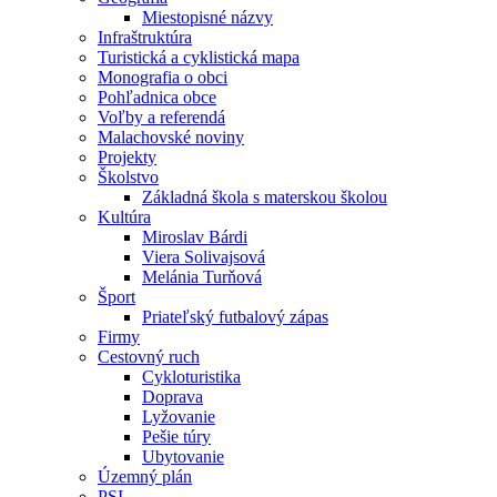
Miestopisné názvy
Infraštruktúra
Turistická a cyklistická mapa
Monografia o obci
Pohľadnica obce
Voľby a referendá
Malachovské noviny
Projekty
Školstvo
Základná škola s materskou školou
Kultúra
Miroslav Bárdi
Viera Solivajsová
Melánia Turňová
Šport
Priateľský futbalový zápas
Firmy
Cestovný ruch
Cykloturistika
Doprava
Lyžovanie
Pešie túry
Ubytovanie
Územný plán
PSI