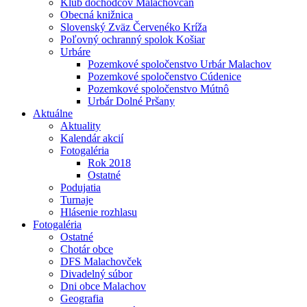
Klub dôchodcov Malachovčan
Obecná knižnica
Slovenský Zväz Červenéko Kríža
Poľovný ochranný spolok Košiar
Urbáre
Pozemkové spoločenstvo Urbár Malachov
Pozemkové spoločenstvo Cúdenice
Pozemkové spoločenstvo Mútnô
Urbár Dolné Pršany
Aktuálne
Aktuality
Kalendár akcií
Fotogaléria
Rok 2018
Ostatné
Podujatia
Turnaje
Hlásenie rozhlasu
Fotogaléria
Ostatné
Chotár obce
DFS Malachovček
Divadelný súbor
Dni obce Malachov
Geografia