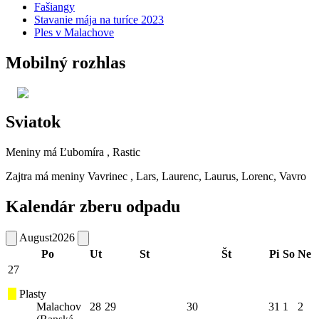
Fašiangy
Stavanie mája na turíce 2023
Ples v Malachove
Mobilný rozhlas
Sviatok
Meniny má
Ľubomíra
, Rastic
Zajtra má meniny
Vavrinec
, Lars, Laurenc, Laurus, Lorenc, Vavro
Kalendár zberu odpadu
August
2026
Po
Ut
St
Št
Pi
So
Ne
27
Plasty
Malachov
28
29
30
31
1
2