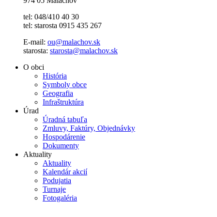
974 05 Malachov
tel: 048/410 40 30
tel: starosta 0915 435 267
E-mail:
ou@malachov.sk
starosta:
starosta@malachov.sk
O obci
História
Symboly obce
Geografia
Infraštruktúra
Úrad
Úradná tabuľa
Zmluvy, Faktúry, Objednávky
Hospodárenie
Dokumenty
Aktuality
Aktuality
Kalendár akcií
Podujatia
Turnaje
Fotogaléria