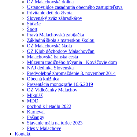
OZ Malachovská dolina
Ustanovujúce zasadnutia obecného zastupiteľstva
Privítanie deti do života
Slovenský zväz záhradkárov
Súťaže
Šport
Pravá Malachovská zabíjačka
Základná škola s materskou školou
OZ Malachovská škola
OZ Klub dôchodcov Malachovčan
Malachovská banská cesta
Múzeum tradičného bývania - Kováčovie dom
NAJ dedinka Slovenska
Predvolebné zhromaždenie 8. november 2014
Obecná knižnica
Prezentácia monografie 16.6.2019
OZ Vidiečanky Malachov
Mikuláš
MDD
pochod k lietadlu 2022
Karneval
Fašiangy
Stavanie mája na turíce 2023
Ples v Malachove
Kontakt