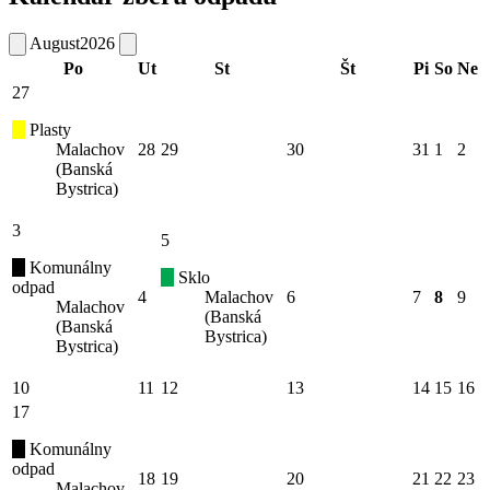
August
2026
Po
Ut
St
Št
Pi
So
Ne
27
Plasty
Malachov
28
29
30
31
1
2
(Banská
Bystrica)
3
5
Komunálny
Sklo
odpad
4
Malachov
6
7
8
9
Malachov
(Banská
(Banská
Bystrica)
Bystrica)
10
11
12
13
14
15
16
17
Komunálny
odpad
18
19
20
21
22
23
Malachov