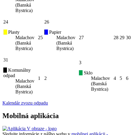
(Banská
Bystrica)
24
26
Plasty
Papier
Malachov
25
Malachov
27
28
29
30
(Banská
(Banská
Bystrica)
Bystrica)
31
3
Komunálny
Sklo
odpad
1
2
Malachov
4
5
6
Malachov
(Banská
(Banská
Bystrica)
Bystrica)
Kalendár zvozu odpadu
Mobilná aplikácia
Sledujte informácie z nášho webu v
mobilnej aplikácii -