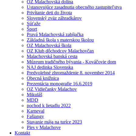
OZ Malachovská dolina
Ustanovujúce zasadnutia obecného zastupiteľstva
Privítanie deti do života
Slovenský zväz záhradkárov
Súťaže
Šport
Pravá Malachovská zabíjačka
Základná škola s materskou školou
OZ Malachovská škola
OZ Klub dôchodcov Malachovčan
Malachovská banská cesta
Múzeum tradičného bývania - Kováčovie dom
NAJ dedinka Slovenska
Predvolebné zhromaždenie 8. november 2014
Obecná knižnica
Prezentácia monografie 16.6.2019
OZ Vidiečanky Malachov
Mikuláš
MDD
pochod k lietadlu 2022
Karneval
Fašiangy
Stavanie mája na turíce 2023
Ples v Malachove
Kontakt