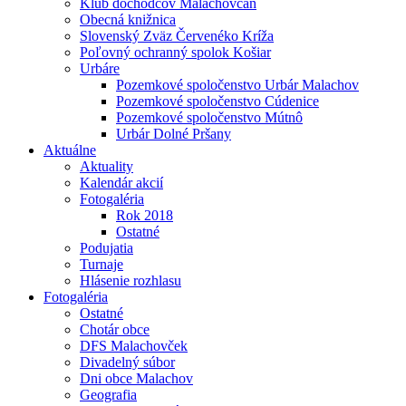
Klub dôchodcov Malachovčan
Obecná knižnica
Slovenský Zväz Červenéko Kríža
Poľovný ochranný spolok Košiar
Urbáre
Pozemkové spoločenstvo Urbár Malachov
Pozemkové spoločenstvo Cúdenice
Pozemkové spoločenstvo Mútnô
Urbár Dolné Pršany
Aktuálne
Aktuality
Kalendár akcií
Fotogaléria
Rok 2018
Ostatné
Podujatia
Turnaje
Hlásenie rozhlasu
Fotogaléria
Ostatné
Chotár obce
DFS Malachovček
Divadelný súbor
Dni obce Malachov
Geografia