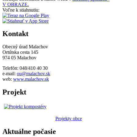
V OBRAZE.
Voľne k stiahnutiu:
Kontakt
Obecný úrad Malachov
Ortútska cesta 145
974 05 Malachov
Telefón: 048/410 40 30
e-mail:
ou@malachov.sk
web:
www.malachov.sk
Projekt
Projekty obce
Aktuálne počasie