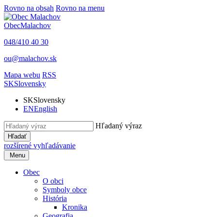
Rovno na obsah
Rovno na menu
Obec
Malachov
048/410 40 30
ou@malachov.sk
Mapa webu
RSS
SK
Slovensky
SK
Slovensky
EN
English
Hľadaný výraz
Hľadať
rozšírené vyhľadávanie
Menu
Obec
O obci
Symboly obce
História
Kronika
Geografia