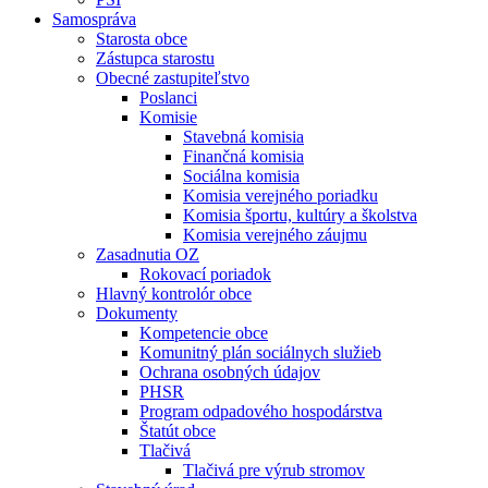
Samospráva
Starosta obce
Zástupca starostu
Obecné zastupiteľstvo
Poslanci
Komisie
Stavebná komisia
Finančná komisia
Sociálna komisia
Komisia verejného poriadku
Komisia športu, kultúry a školstva
Komisia verejného záujmu
Zasadnutia OZ
Rokovací poriadok
Hlavný kontrolór obce
Dokumenty
Kompetencie obce
Komunitný plán sociálnych služieb
Ochrana osobných údajov
PHSR
Program odpadového hospodárstva
Štatút obce
Tlačivá
Tlačivá pre výrub stromov