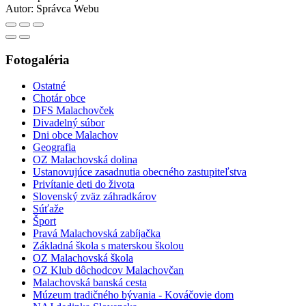
Autor:
Správca Webu
Fotogaléria
Ostatné
Chotár obce
DFS Malachovček
Divadelný súbor
Dni obce Malachov
Geografia
OZ Malachovská dolina
Ustanovujúce zasadnutia obecného zastupiteľstva
Privítanie deti do života
Slovenský zväz záhradkárov
Súťaže
Šport
Pravá Malachovská zabíjačka
Základná škola s materskou školou
OZ Malachovská škola
OZ Klub dôchodcov Malachovčan
Malachovská banská cesta
Múzeum tradičného bývania - Kováčovie dom