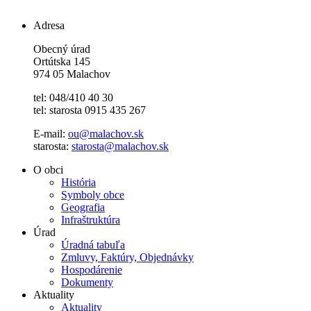
Adresa
Obecný úrad
Ortútska 145
974 05 Malachov
tel: 048/410 40 30
tel: starosta 0915 435 267
E-mail:
ou@malachov.sk
starosta:
starosta@malachov.sk
O obci
História
Symboly obce
Geografia
Infraštruktúra
Úrad
Úradná tabuľa
Zmluvy, Faktúry, Objednávky
Hospodárenie
Dokumenty
Aktuality
Aktuality