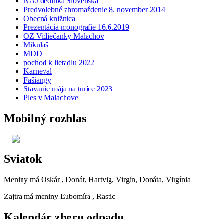
NAJ dedinka Slovenska
Predvolebné zhromaždenie 8. november 2014
Obecná knižnica
Prezentácia monografie 16.6.2019
OZ Vidiečanky Malachov
Mikuláš
MDD
pochod k lietadlu 2022
Karneval
Fašiangy
Stavanie mája na turíce 2023
Ples v Malachove
Mobilný rozhlas
Sviatok
Meniny má
Oskár
, Donát, Hartvig, Virgín, Donáta, Virgínia
Zajtra má meniny
Ľubomíra
, Rastic
Kalendár zberu odpadu