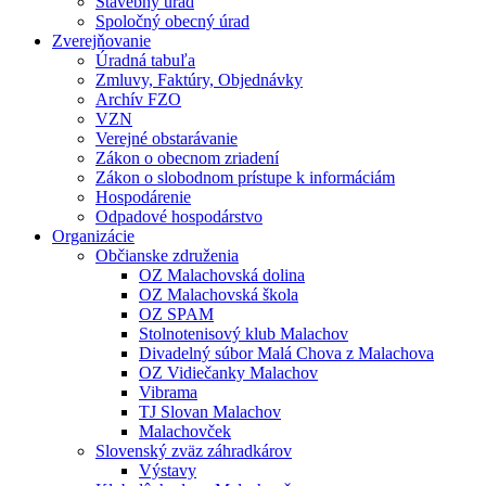
Stavebný úrad
Spoločný obecný úrad
Zverejňovanie
Úradná tabuľa
Zmluvy, Faktúry, Objednávky
Archív FZO
VZN
Verejné obstarávanie
Zákon o obecnom zriadení
Zákon o slobodnom prístupe k informáciám
Hospodárenie
Odpadové hospodárstvo
Organizácie
Občianske združenia
OZ Malachovská dolina
OZ Malachovská škola
OZ SPAM
Stolnotenisový klub Malachov
Divadelný súbor Malá Chova z Malachova
OZ Vidiečanky Malachov
Vibrama
TJ Slovan Malachov
Malachovček
Slovenský zväz záhradkárov
Výstavy