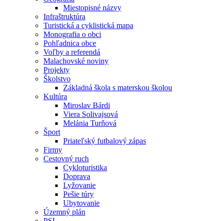
Miestopisné názvy
Infraštruktúra
Turistická a cyklistická mapa
Monografia o obci
Pohľadnica obce
Voľby a referendá
Malachovské noviny
Projekty
Školstvo
Základná škola s materskou školou
Kultúra
Miroslav Bárdi
Viera Solivajsová
Melánia Turňová
Šport
Priateľský futbalový zápas
Firmy
Cestovný ruch
Cykloturistika
Doprava
Lyžovanie
Pešie túry
Ubytovanie
Územný plán
PSI