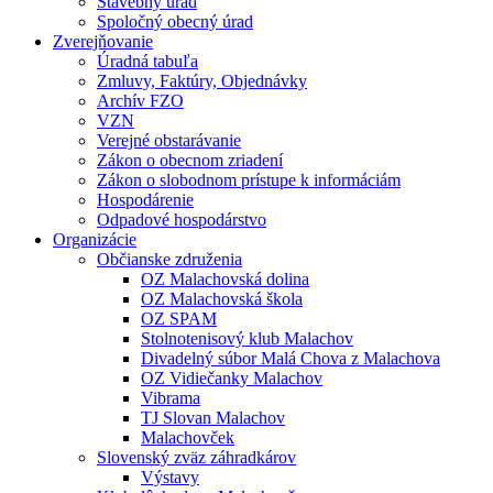
Stavebný úrad
Spoločný obecný úrad
Zverejňovanie
Úradná tabuľa
Zmluvy, Faktúry, Objednávky
Archív FZO
VZN
Verejné obstarávanie
Zákon o obecnom zriadení
Zákon o slobodnom prístupe k informáciám
Hospodárenie
Odpadové hospodárstvo
Organizácie
Občianske združenia
OZ Malachovská dolina
OZ Malachovská škola
OZ SPAM
Stolnotenisový klub Malachov
Divadelný súbor Malá Chova z Malachova
OZ Vidiečanky Malachov
Vibrama
TJ Slovan Malachov
Malachovček
Slovenský zväz záhradkárov
Výstavy