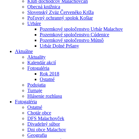
Klub dôchodcov Malachovčan
Obecná knižnica
Slovenský Zväz Červenéko Kríža
Poľovný ochranný spolok Košiar
Urbáre
Pozemkové spoločenstvo Urbár Malachov
Pozemkové spoločenstvo Cúdenice
Pozemkové spoločenstvo Mútnô
Urbár Dolné Pršany
Aktuálne
Aktuality
Kalendár akcií
Fotogaléria
Rok 2018
Ostatné
Podujatia
Turnaje
Hlásenie rozhlasu
Fotogaléria
Ostatné
Chotár obce
DFS Malachovček
Divadelný súbor
Dni obce Malachov
Geografia