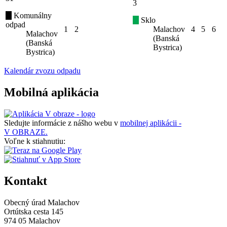
3
Komunálny
Sklo
odpad
1
2
Malachov
4
5
6
Malachov
(Banská
(Banská
Bystrica)
Bystrica)
Kalendár zvozu odpadu
Mobilná aplikácia
Sledujte informácie z nášho webu v
mobilnej aplikácii -
V OBRAZE.
Voľne k stiahnutiu:
Kontakt
Obecný úrad Malachov
Ortútska cesta 145
974 05 Malachov