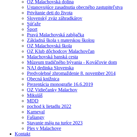
OZ Malachovská dolina
Ustanovujúce zasadnutia obecného zastupiteľstva
Privítanie deti do života
Slovenský zväz záhradkárov
Súťaže
Šport
Pravá Malachovská zabíjačka
Základná škola s materskou školou
OZ Malachovská škola
OZ Klub dôchodcov Malachovčan
Malachovská banská cesta
Múzeum tradičného bývania - Kováčovie dom
NAJ dedinka Slovenska
Predvolebné zhromaždenie 8. november 2014
Obecná knižnica
Prezentácia monografie 16.6.2019
OZ Vidiečanky Malachov
Mikuláš
MDD
pochod k lietadlu 2022
Karneval
Fašiangy
Stavanie mája na turíce 2023
Ples v Malachove
Kontakt