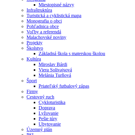
Miestopisné názvy
Infraštruktúra
Turistická a cyklistická mapa
Monografia o obci
Pohľadnica obce
Voľby a referendá
Malachovské noviny
Projekty
Školstvo
Základná škola s materskou školou
Kultúra
Miroslav Bárdi
Viera Solivajsová
Melánia Turňová
Šport
Priateľský futbalový zápas
Firmy
Cestovný ruch
Cykloturistika
Doprava
Lyžovanie
Pešie túry
Ubytovanie
Územný plán
PSI