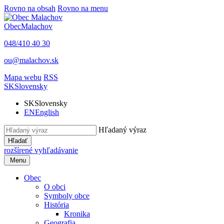
Rovno na obsah
Rovno na menu
Obec
Malachov
048/410 40 30
ou@malachov.sk
Mapa webu
RSS
SK
Slovensky
SK
Slovensky
EN
English
Hľadaný výraz
Hľadať
rozšírené vyhľadávanie
Menu
Obec
O obci
Symboly obce
História
Kronika
Geografia