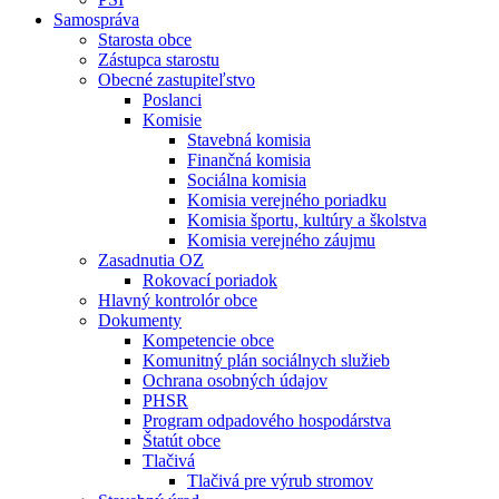
Samospráva
Starosta obce
Zástupca starostu
Obecné zastupiteľstvo
Poslanci
Komisie
Stavebná komisia
Finančná komisia
Sociálna komisia
Komisia verejného poriadku
Komisia športu, kultúry a školstva
Komisia verejného záujmu
Zasadnutia OZ
Rokovací poriadok
Hlavný kontrolór obce
Dokumenty
Kompetencie obce
Komunitný plán sociálnych služieb
Ochrana osobných údajov
PHSR
Program odpadového hospodárstva
Štatút obce
Tlačivá
Tlačivá pre výrub stromov