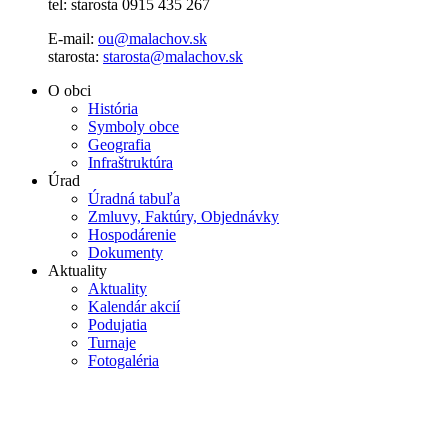
tel: starosta 0915 435 267
E-mail:
ou@malachov.sk
starosta:
starosta@malachov.sk
O obci
História
Symboly obce
Geografia
Infraštruktúra
Úrad
Úradná tabuľa
Zmluvy, Faktúry, Objednávky
Hospodárenie
Dokumenty
Aktuality
Aktuality
Kalendár akcií
Podujatia
Turnaje
Fotogaléria