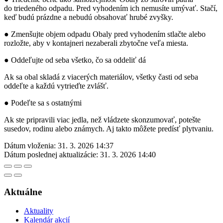
do triedeného odpadu. Pred vyhodením ich nemusíte umývať. Stačí,
keď budú prázdne a nebudú obsahovať hrubé zvyšky.
● Zmenšujte objem odpadu Obaly pred vyhodením stlačte alebo
rozložte, aby v kontajneri nezaberali zbytočne veľa miesta.
● Oddeľujte od seba všetko, čo sa oddeliť dá
Ak sa obal skladá z viacerých materiálov, všetky časti od seba
oddeľte a každú vytrieďte zvlášť.
● Podeľte sa s ostatnými
Ak ste pripravili viac jedla, než vládzete skonzumovať, potešte
susedov, rodinu alebo známych. Aj takto môžete predísť plytvaniu.
Dátum vloženia:
31. 3. 2026 14:37
Dátum poslednej aktualizácie:
31. 3. 2026 14:40
Aktuálne
Aktuality
Kalendár akcií