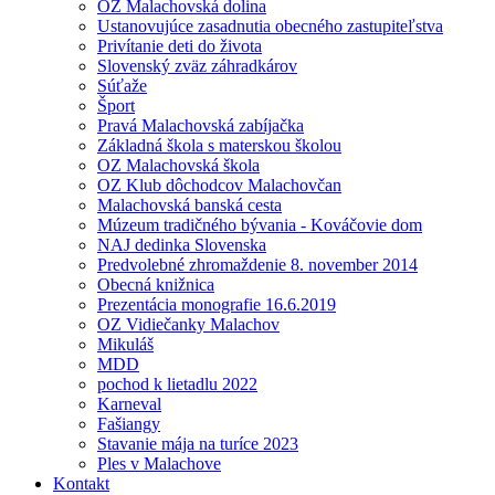
OZ Malachovská dolina
Ustanovujúce zasadnutia obecného zastupiteľstva
Privítanie deti do života
Slovenský zväz záhradkárov
Súťaže
Šport
Pravá Malachovská zabíjačka
Základná škola s materskou školou
OZ Malachovská škola
OZ Klub dôchodcov Malachovčan
Malachovská banská cesta
Múzeum tradičného bývania - Kováčovie dom
NAJ dedinka Slovenska
Predvolebné zhromaždenie 8. november 2014
Obecná knižnica
Prezentácia monografie 16.6.2019
OZ Vidiečanky Malachov
Mikuláš
MDD
pochod k lietadlu 2022
Karneval
Fašiangy
Stavanie mája na turíce 2023
Ples v Malachove
Kontakt