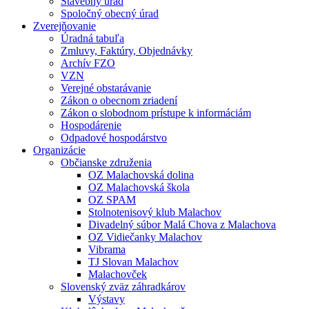
Stavebný úrad
Spoločný obecný úrad
Zverejňovanie
Úradná tabuľa
Zmluvy, Faktúry, Objednávky
Archív FZO
VZN
Verejné obstarávanie
Zákon o obecnom zriadení
Zákon o slobodnom prístupe k informáciám
Hospodárenie
Odpadové hospodárstvo
Organizácie
Občianske združenia
OZ Malachovská dolina
OZ Malachovská škola
OZ SPAM
Stolnotenisový klub Malachov
Divadelný súbor Malá Chova z Malachova
OZ Vidiečanky Malachov
Vibrama
TJ Slovan Malachov
Malachovček
Slovenský zväz záhradkárov
Výstavy