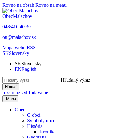
Rovno na obsah
Rovno na menu
Obec
Malachov
048/410 40 30
ou@malachov.sk
Mapa webu
RSS
SK
Slovensky
SK
Slovensky
EN
English
Hľadaný výraz
Hľadať
rozšírené vyhľadávanie
Menu
Obec
O obci
Symboly obce
História
Kronika
Geografia