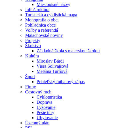
Miestopisné názvy
Infraštruktúra
Turistická a cyklistická mapa
Monografia o obci
Pohľadnica obce
Voľby a referendá
Malachovské noviny
Projekty
Školstvo
Základná škola s materskou školou
Kultúra
Miroslav Bárdi
Viera Solivajsová
Melánia Turňová
Šport
Priateľský futbalový zápas
Firmy
Cestovný ruch
Cykloturistika
Doprava
Lyžovanie
Pešie túry
Ubytovanie
Územný plán
PSI