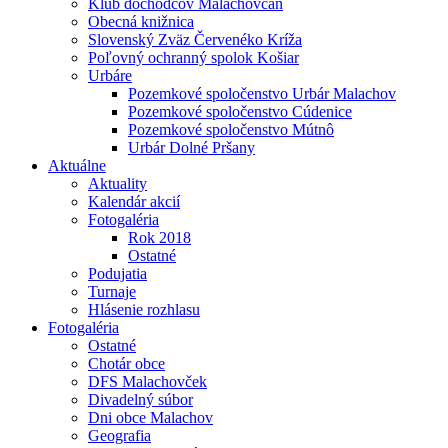
Klub dôchodcov Malachovčan
Obecná knižnica
Slovenský Zväz Červenéko Kríža
Poľovný ochranný spolok Košiar
Urbáre
Pozemkové spoločenstvo Urbár Malachov
Pozemkové spoločenstvo Cúdenice
Pozemkové spoločenstvo Mútnô
Urbár Dolné Pršany
Aktuálne
Aktuality
Kalendár akcií
Fotogaléria
Rok 2018
Ostatné
Podujatia
Turnaje
Hlásenie rozhlasu
Fotogaléria
Ostatné
Chotár obce
DFS Malachovček
Divadelný súbor
Dni obce Malachov
Geografia