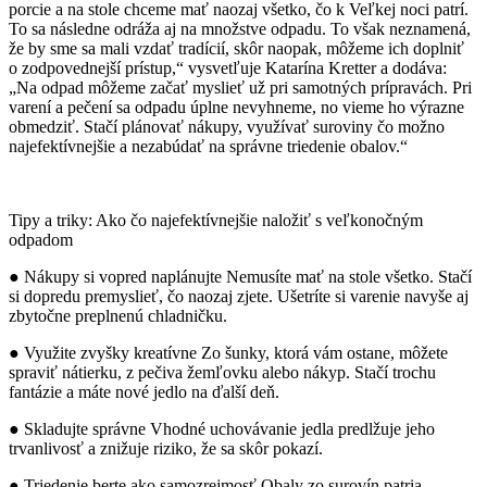
porcie a na stole chceme mať naozaj všetko, čo k Veľkej noci patrí.
To sa následne odráža aj na množstve odpadu. To však neznamená,
že by sme sa mali vzdať tradícií, skôr naopak, môžeme ich doplniť
o zodpovednejší prístup,“ vysvetľuje Katarína Kretter a dodáva:
„Na odpad môžeme začať myslieť už pri samotných prípravách. Pri
varení a pečení sa odpadu úplne nevyhneme, no vieme ho výrazne
obmedziť. Stačí plánovať nákupy, využívať suroviny čo možno
najefektívnejšie a nezabúdať na správne triedenie obalov.“
Tipy a triky: Ako čo najefektívnejšie naložiť s veľkonočným
odpadom
● Nákupy si vopred naplánujte Nemusíte mať na stole všetko. Stačí
si dopredu premyslieť, čo naozaj zjete. Ušetríte si varenie navyše aj
zbytočne preplnenú chladničku.
● Využite zvyšky kreatívne Zo šunky, ktorá vám ostane, môžete
spraviť nátierku, z pečiva žemľovku alebo nákyp. Stačí trochu
fantázie a máte nové jedlo na ďalší deň.
● Skladujte správne Vhodné uchovávanie jedla predlžuje jeho
trvanlivosť a znižuje riziko, že sa skôr pokazí.
● Triedenie berte ako samozrejmosť Obaly zo surovín patria