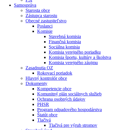
Samospráva
Starosta obce
Zástupca starostu
Obecné zastupiteľstvo
Poslanci
Komisie
Stavebná komisia
Finančná komisia
Sociálna komisia
Komisia verejného poriadku
Komisia športu, kultúry a školstva
Komisia verejného záujmu
Zasadnutia OZ
Rokovací poriadok
Hlavný kontrolór obce
Dokumenty
Kompetencie obce
Komunitný plán sociálnych služieb
Ochrana osobných údajov
PHSR
Program odpadového hospodárstva
Štatút obce
Tlačivá
Tlačivá pre výrub stromov