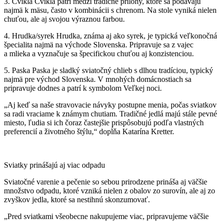
3. Cvikla Cvikla patrí medzi tradičné prílohy, ktoré sa podávajú
najmä k mäsu, často v kombinácii s chrenom. Na stole vyniká nielen
chuťou, ale aj svojou výraznou farbou.
4. Hrudka/syrek Hrudka, známa aj ako syrek, je typická veľkonočná
špecialita najmä na východe Slovenska. Pripravuje sa z vajec
a mlieka a vyznačuje sa špecifickou chuťou aj konzistenciou.
5. Paska Paska je sladký sviatočný chlieb s dlhou tradíciou, typický
najmä pre východ Slovenska. V mnohých domácnostiach sa
pripravuje dodnes a patrí k symbolom Veľkej noci.
„Aj keď sa naše stravovacie návyky postupne menia, počas sviatkov
sa radi vraciame k známym chutiam. Tradičné jedlá majú stále pevné
miesto, ľudia si ich čoraz častejšie prispôsobujú podľa vlastných
preferencií a životného štýlu,“ dopĺňa Katarína Kretter.
Sviatky prinášajú aj viac odpadu
Sviatočné varenie a pečenie so sebou prirodzene prináša aj väčšie
množstvo odpadu, ktoré vzniká nielen z obalov zo surovín, ale aj zo
zvyškov jedla, ktoré sa nestihnú skonzumovať.
„Pred sviatkami všeobecne nakupujeme viac, pripravujeme väčšie