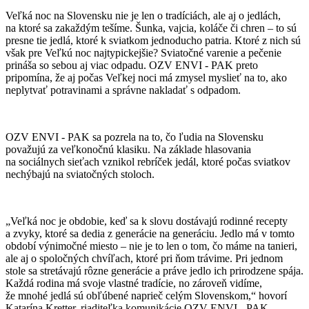
Veľká noc na Slovensku nie je len o tradíciách, ale aj o jedlách,
na ktoré sa zakaždým tešíme. Šunka, vajcia, koláče či chren – to sú
presne tie jedlá, ktoré k sviatkom jednoducho patria. Ktoré z nich sú
však pre Veľkú noc najtypickejšie? Sviatočné varenie a pečenie
prináša so sebou aj viac odpadu. OZV ENVI - PAK preto
pripomína, že aj počas Veľkej noci má zmysel myslieť na to, ako
neplytvať potravinami a správne nakladať s odpadom.
OZV ENVI - PAK sa pozrela na to, čo ľudia na Slovensku
považujú za veľkonočnú klasiku. Na základe hlasovania
na sociálnych sieťach vznikol rebríček jedál, ktoré počas sviatkov
nechýbajú na sviatočných stoloch.
„Veľká noc je obdobie, keď sa k slovu dostávajú rodinné recepty
a zvyky, ktoré sa dedia z generácie na generáciu. Jedlo má v tomto
období výnimočné miesto – nie je to len o tom, čo máme na tanieri,
ale aj o spoločných chvíľach, ktoré pri ňom trávime. Pri jednom
stole sa stretávajú rôzne generácie a práve jedlo ich prirodzene spája.
Každá rodina má svoje vlastné tradície, no zároveň vidíme,
že mnohé jedlá sú obľúbené naprieč celým Slovenskom,“ hovorí
Katarína Kretter, riaditeľka komunikácie OZV ENVI - PAK.