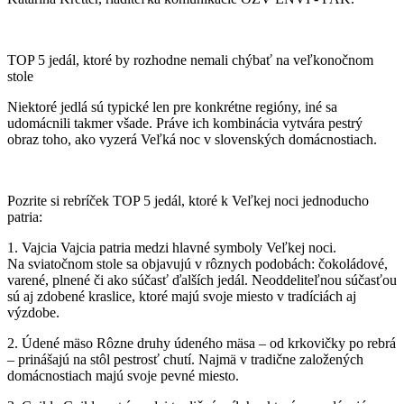
TOP 5 jedál, ktoré by rozhodne nemali chýbať na veľkonočnom
stole
Niektoré jedlá sú typické len pre konkrétne regióny, iné sa
udomácnili takmer všade. Práve ich kombinácia vytvára pestrý
obraz toho, ako vyzerá Veľká noc v slovenských domácnostiach.
Pozrite si rebríček TOP 5 jedál, ktoré k Veľkej noci jednoducho
patria:
1. Vajcia Vajcia patria medzi hlavné symboly Veľkej noci.
Na sviatočnom stole sa objavujú v rôznych podobách: čokoládové,
varené, plnené či ako súčasť ďalších jedál. Neoddeliteľnou súčasťou
sú aj zdobené kraslice, ktoré majú svoje miesto v tradíciách aj
výzdobe.
2. Údené mäso Rôzne druhy údeného mäsa – od krkovičky po rebrá
– prinášajú na stôl pestrosť chutí. Najmä v tradične založených
domácnostiach majú svoje pevné miesto.