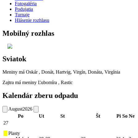
Fotogaléria
Podujatia
Turnaje
Hlásenie rozhlasu
Mobilný rozhlas
Sviatok
Meniny má
Oskár
, Donát, Hartvig, Virgín, Donáta, Virgínia
Zajtra má meniny
Ľubomíra
, Rastic
Kalendár zberu odpadu
August
2026
Po
Ut
St
Št
Pi
So
Ne
27
Plasty