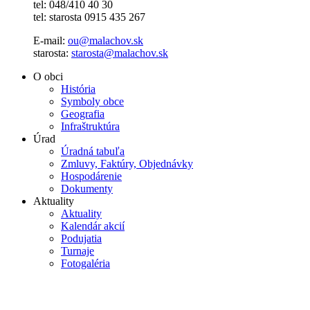
tel: 048/410 40 30
tel: starosta 0915 435 267
E-mail:
ou@malachov.sk
starosta:
starosta@malachov.sk
O obci
História
Symboly obce
Geografia
Infraštruktúra
Úrad
Úradná tabuľa
Zmluvy, Faktúry, Objednávky
Hospodárenie
Dokumenty
Aktuality
Aktuality
Kalendár akcií
Podujatia
Turnaje
Fotogaléria