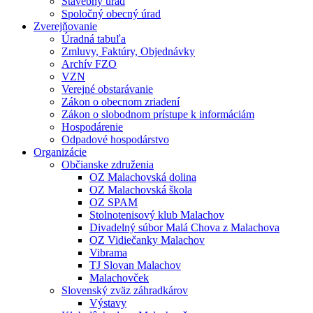
Stavebný úrad
Spoločný obecný úrad
Zverejňovanie
Úradná tabuľa
Zmluvy, Faktúry, Objednávky
Archív FZO
VZN
Verejné obstarávanie
Zákon o obecnom zriadení
Zákon o slobodnom prístupe k informáciám
Hospodárenie
Odpadové hospodárstvo
Organizácie
Občianske združenia
OZ Malachovská dolina
OZ Malachovská škola
OZ SPAM
Stolnotenisový klub Malachov
Divadelný súbor Malá Chova z Malachova
OZ Vidiečanky Malachov
Vibrama
TJ Slovan Malachov
Malachovček
Slovenský zväz záhradkárov
Výstavy