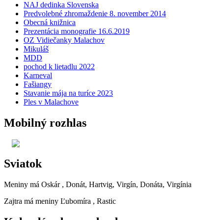
NAJ dedinka Slovenska
Predvolebné zhromaždenie 8. november 2014
Obecná knižnica
Prezentácia monografie 16.6.2019
OZ Vidiečanky Malachov
Mikuláš
MDD
pochod k lietadlu 2022
Karneval
Fašiangy
Stavanie mája na turíce 2023
Ples v Malachove
Mobilný rozhlas
Sviatok
Meniny má
Oskár
, Donát, Hartvig, Virgín, Donáta, Virgínia
Zajtra má meniny
Ľubomíra
, Rastic