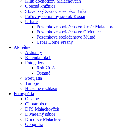
Klub dôchodcov Malachovčan
Obecná knižnica
Slovenský Zväz Červenéko Kríža
Poľovný ochranný spolok Košiar
Urbáre
Pozemkové spoločenstvo Urbár Malachov
Pozemkové spoločenstvo Cúdenice
Pozemkové spoločenstvo Mútnô
Urbár Dolné Pršany
Aktuálne
Aktuality
Kalendár akcií
Fotogaléria
Rok 2018
Ostatné
Podujatia
Turnaje
Hlásenie rozhlasu
Fotogaléria
Ostatné
Chotár obce
DFS Malachovček
Divadelný súbor
Dni obce Malachov
Geografia