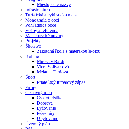
Miestopisné názvy
Infraštruktúra
Turistická a cyklistická mapa
Monografia o obci
Pohľadnica obce
Voľby a referendá
Malachovské noviny
Projekty
Školstvo
Základná škola s materskou školou
Kultúra
Miroslav Bárdi
Viera Solivajsová
Melánia Turňová
Šport
Priateľský futbalový zápas
Firmy
Cestovný ruch
Cykloturistika
Doprava
Lyžovanie
Pešie túry
Ubytovanie
Územný plán
PSI