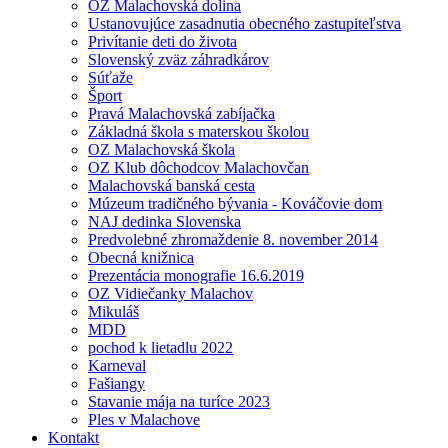
OZ Malachovská dolina
Ustanovujúce zasadnutia obecného zastupiteľstva
Privítanie deti do života
Slovenský zväz záhradkárov
Súťaže
Šport
Pravá Malachovská zabíjačka
Základná škola s materskou školou
OZ Malachovská škola
OZ Klub dôchodcov Malachovčan
Malachovská banská cesta
Múzeum tradičného bývania - Kováčovie dom
NAJ dedinka Slovenska
Predvolebné zhromaždenie 8. november 2014
Obecná knižnica
Prezentácia monografie 16.6.2019
OZ Vidiečanky Malachov
Mikuláš
MDD
pochod k lietadlu 2022
Karneval
Fašiangy
Stavanie mája na turíce 2023
Ples v Malachove
Kontakt