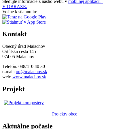
Sledujte informácie z nášho webu v
mobilnej aplikácii -
V OBRAZE.
Voľne k stiahnutiu:
Kontakt
Obecný úrad Malachov
Ortútska cesta 145
974 05 Malachov
Telefón: 048/410 40 30
e-mail:
ou@malachov.sk
web:
www.malachov.sk
Projekt
Projekty obce
Aktuálne počasie