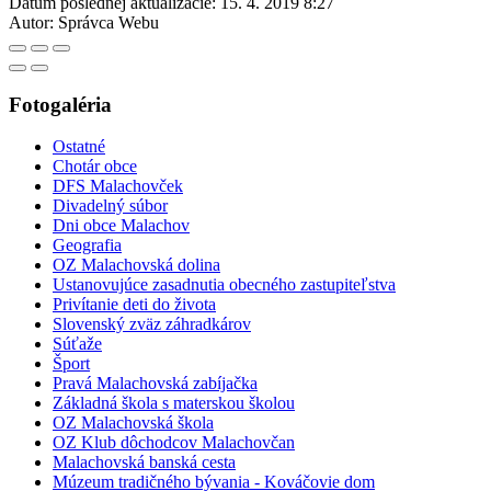
Dátum poslednej aktualizácie:
15. 4. 2019 8:27
Autor:
Správca Webu
Fotogaléria
Ostatné
Chotár obce
DFS Malachovček
Divadelný súbor
Dni obce Malachov
Geografia
OZ Malachovská dolina
Ustanovujúce zasadnutia obecného zastupiteľstva
Privítanie deti do života
Slovenský zväz záhradkárov
Súťaže
Šport
Pravá Malachovská zabíjačka
Základná škola s materskou školou
OZ Malachovská škola
OZ Klub dôchodcov Malachovčan
Malachovská banská cesta
Múzeum tradičného bývania - Kováčovie dom