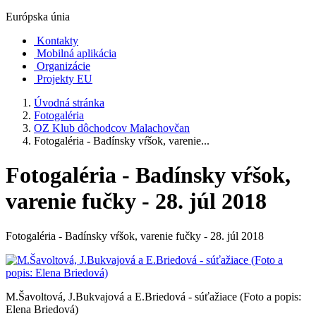
Európska únia
Kontakty
Mobilná aplikácia
Organizácie
Projekty EU
Úvodná stránka
Fotogaléria
OZ Klub dôchodcov Malachovčan
Fotogaléria - Badínsky vŕšok, varenie...
Fotogaléria - Badínsky vŕšok,
varenie fučky - 28. júl 2018
Fotogaléria - Badínsky vŕšok, varenie fučky - 28. júl 2018
M.Šavoltová, J.Bukvajová a E.Briedová - súťažiace (Foto a popis:
Elena Briedová)