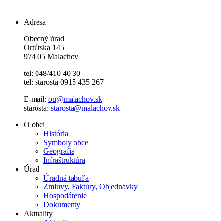
Adresa
Obecný úrad
Ortútska 145
974 05 Malachov
tel: 048/410 40 30
tel: starosta 0915 435 267
E-mail:
ou@malachov.sk
starosta:
starosta@malachov.sk
O obci
História
Symboly obce
Geografia
Infraštruktúra
Úrad
Úradná tabuľa
Zmluvy, Faktúry, Objednávky
Hospodárenie
Dokumenty
Aktuality