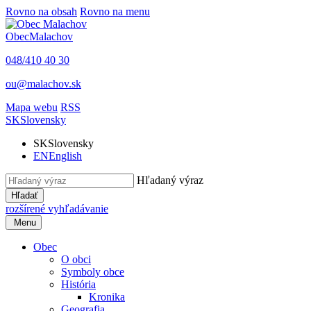
Rovno na obsah
Rovno na menu
Obec
Malachov
048/410 40 30
ou@malachov.sk
Mapa webu
RSS
SK
Slovensky
SK
Slovensky
EN
English
Hľadaný výraz
Hľadať
rozšírené vyhľadávanie
Menu
Obec
O obci
Symboly obce
História
Kronika
Geografia