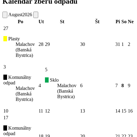
Kalendár zberu odpadu
August
2026
Po
Ut
St
Št
Pi
So
Ne
27
Plasty
Malachov
28
29
30
31
1
2
(Banská
Bystrica)
3
5
Komunálny
Sklo
odpad
4
Malachov
6
7
8
9
Malachov
(Banská
(Banská
Bystrica)
Bystrica)
10
11
12
13
14
15
16
17
Komunálny
odpad
18
19
20
21
22
23