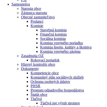
Samospráva
Starosta obce
Zástupca starostu
Obecné zastupiteľstvo
Poslanci
Komisie
Stavebná komisia
Finančná komisia
Sociálna komisia
Komisia verejného poriadku
Komisia športu, kultúry a školstva
Komisia verejného záujmu
Zasadnutia OZ
Rokovací poriadok
Hlavný kontrolór obce
Dokumenty
Kompetencie obce
Komunitný plán sociálnych služieb
Ochrana osobných údajov
PHSR
Program odpadového hospodárstva
Štatút obce
Tlačivá
Tlačivá pre výrub stromov