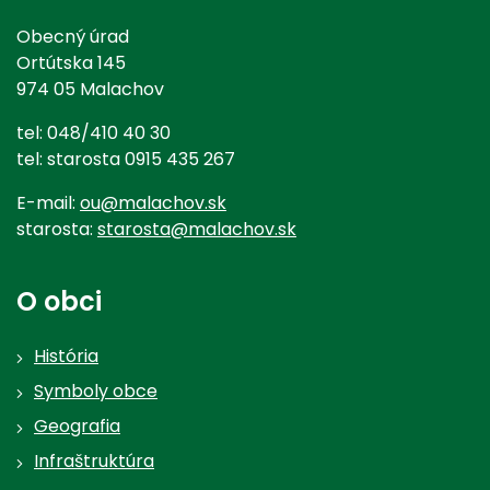
Obecný úrad
Ortútska 145
974 05 Malachov
tel: 048/410 40 30
tel: starosta 0915 435 267
E-mail:
ou@malachov.sk
starosta:
starosta@malachov.sk
O obci
História
Symboly obce
Geografia
Infraštruktúra