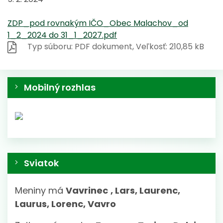
ZDP_pod rovnakým IČO_Obec Malachov_od
1_2_2024 do 31_1_2027.pdf
Typ súboru: PDF dokument, Veľkosť: 210,85 kB
Mobilný rozhlas
Sviatok
Meniny má
Vavrinec
, Lars, Laurenc,
Laurus, Lorenc, Vavro