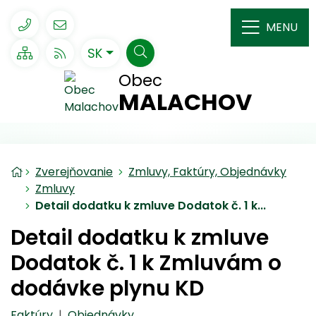
Rovno na obsah
Rovno na menu
048/410 40 30
ou@malachov.sk
MENU
Slovensky
SK
Mapa webu
RSS
Hľadať
Obec
MALACHOV
Úvodná stránka
Zverejňovanie
Zmluvy, Faktúry, Objednávky
Zmluvy
Detail dodatku k zmluve Dodatok č. 1 k...
Detail dodatku k zmluve
Dodatok č. 1 k Zmluvám o
dodávke plynu KD
Faktúry
|
Objednávky