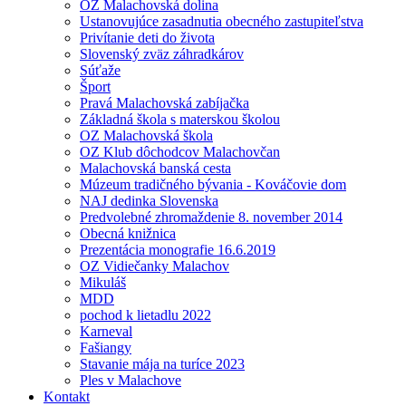
OZ Malachovská dolina
Ustanovujúce zasadnutia obecného zastupiteľstva
Privítanie deti do života
Slovenský zväz záhradkárov
Súťaže
Šport
Pravá Malachovská zabíjačka
Základná škola s materskou školou
OZ Malachovská škola
OZ Klub dôchodcov Malachovčan
Malachovská banská cesta
Múzeum tradičného bývania - Kováčovie dom
NAJ dedinka Slovenska
Predvolebné zhromaždenie 8. november 2014
Obecná knižnica
Prezentácia monografie 16.6.2019
OZ Vidiečanky Malachov
Mikuláš
MDD
pochod k lietadlu 2022
Karneval
Fašiangy
Stavanie mája na turíce 2023
Ples v Malachove
Kontakt