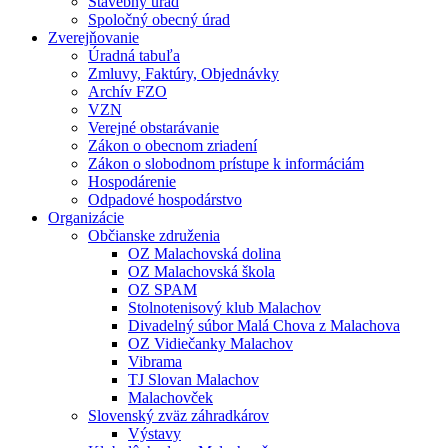
Stavebný úrad
Spoločný obecný úrad
Zverejňovanie
Úradná tabuľa
Zmluvy, Faktúry, Objednávky
Archív FZO
VZN
Verejné obstarávanie
Zákon o obecnom zriadení
Zákon o slobodnom prístupe k informáciám
Hospodárenie
Odpadové hospodárstvo
Organizácie
Občianske združenia
OZ Malachovská dolina
OZ Malachovská škola
OZ SPAM
Stolnotenisový klub Malachov
Divadelný súbor Malá Chova z Malachova
OZ Vidiečanky Malachov
Vibrama
TJ Slovan Malachov
Malachovček
Slovenský zväz záhradkárov
Výstavy