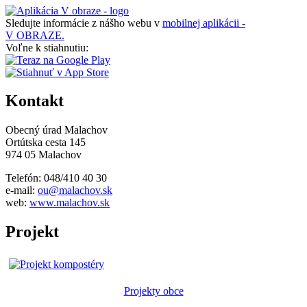
Sledujte informácie z nášho webu v
mobilnej aplikácii -
V OBRAZE.
Voľne k stiahnutiu:
Kontakt
Obecný úrad Malachov
Ortútska cesta 145
974 05 Malachov
Telefón: 048/410 40 30
e-mail:
ou@malachov.sk
web:
www.malachov.sk
Projekt
Projekty obce