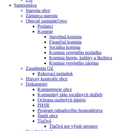
Samospráva
Starosta obce
Zástupca starostu
Obecné zastupiteľstvo
Poslanci
Komisie
Stavebná komisia
Finančná komisia
Sociálna komisia
Komisia verejného poriadku
Komisia športu, kultúry a školstva
Komisia verejného záujmu
Zasadnutia OZ
Rokovací poriadok
Hlavný kontrolór obce
Dokumenty
Kompetencie obce
Komunitný plán sociálnych služieb
Ochrana osobných údajov
PHSR
Program odpadového hospodárstva
Štatút obce
Tlačivá
Tlačivá pre výrub stromov