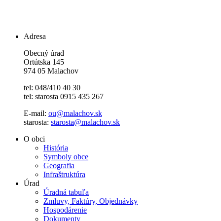
Adresa
Obecný úrad
Ortútska 145
974 05 Malachov
tel: 048/410 40 30
tel: starosta 0915 435 267
E-mail:
ou@malachov.sk
starosta:
starosta@malachov.sk
O obci
História
Symboly obce
Geografia
Infraštruktúra
Úrad
Úradná tabuľa
Zmluvy, Faktúry, Objednávky
Hospodárenie
Dokumenty