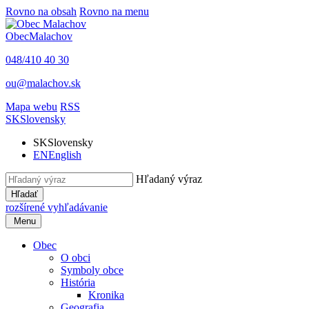
Rovno na obsah
Rovno na menu
Obec
Malachov
048/410 40 30
ou@malachov.sk
Mapa webu
RSS
SK
Slovensky
SK
Slovensky
EN
English
Hľadaný výraz
Hľadať
rozšírené vyhľadávanie
Menu
Obec
O obci
Symboly obce
História
Kronika
Geografia