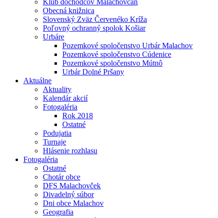
Klub dôchodcov Malachovčan
Obecná knižnica
Slovenský Zväz Červenéko Kríža
Poľovný ochranný spolok Košiar
Urbáre
Pozemkové spoločenstvo Urbár Malachov
Pozemkové spoločenstvo Cúdenice
Pozemkové spoločenstvo Mútnô
Urbár Dolné Pršany
Aktuálne
Aktuality
Kalendár akcií
Fotogaléria
Rok 2018
Ostatné
Podujatia
Turnaje
Hlásenie rozhlasu
Fotogaléria
Ostatné
Chotár obce
DFS Malachovček
Divadelný súbor
Dni obce Malachov
Geografia