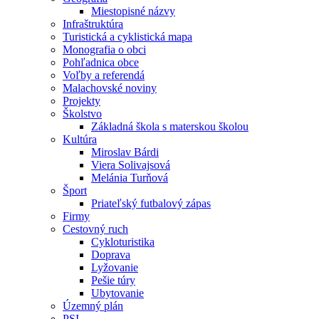
Miestopisné názvy
Infraštruktúra
Turistická a cyklistická mapa
Monografia o obci
Pohľadnica obce
Voľby a referendá
Malachovské noviny
Projekty
Školstvo
Základná škola s materskou školou
Kultúra
Miroslav Bárdi
Viera Solivajsová
Melánia Turňová
Šport
Priateľský futbalový zápas
Firmy
Cestovný ruch
Cykloturistika
Doprava
Lyžovanie
Pešie túry
Ubytovanie
Územný plán
PSI