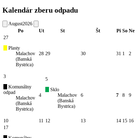
Kalendár zberu odpadu
August
2026
Po
Ut
St
Št
Pi
So
Ne
27
Plasty
Malachov
28
29
30
31
1
2
(Banská
Bystrica)
3
5
Komunálny
Sklo
odpad
4
Malachov
6
7
8
9
Malachov
(Banská
(Banská
Bystrica)
Bystrica)
10
11
12
13
14
15
16
17
Komunálny