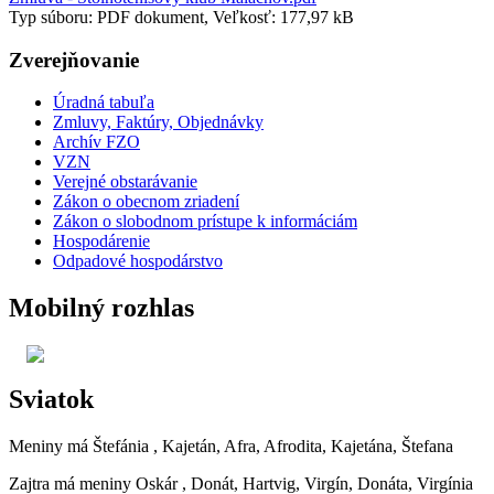
Typ súboru: PDF dokument, Veľkosť: 177,97 kB
Zverejňovanie
Úradná tabuľa
Zmluvy, Faktúry, Objednávky
Archív FZO
VZN
Verejné obstarávanie
Zákon o obecnom zriadení
Zákon o slobodnom prístupe k informáciám
Hospodárenie
Odpadové hospodárstvo
Mobilný rozhlas
Sviatok
Meniny má
Štefánia
, Kajetán, Afra, Afrodita, Kajetána, Štefana
Zajtra má meniny
Oskár
, Donát, Hartvig, Virgín, Donáta, Virgínia