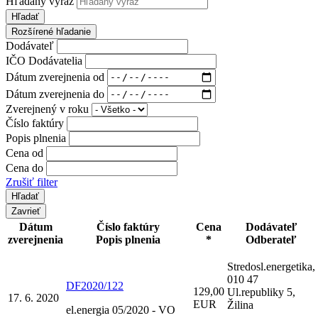
Hľadaný výraz
Hľadať
Rozšírené hľadanie
Dodávateľ
IČO Dodávatelia
Dátum zverejnenia od
Dátum zverejnenia do
Zverejnený v roku
Číslo faktúry
Popis plnenia
Cena od
Cena do
Zrušiť filter
Zavrieť
Dátum
Číslo faktúry
Cena
Dodávateľ
zverejnenia
Popis plnenia
*
Odberateľ
Stredosl.energetika,
010 47
DF2020/122
129,00
Ul.republiky 5,
17. 6. 2020
EUR
Žilina
el.energia 05/2020 - VO