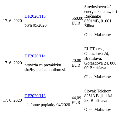
Stredoslovenská
energetika, a. s., Pri
DF2020/115
Rajčianke
560,00
17. 6. 2020
8591/4B, 01001
EUR
plyn 05/2020
Žilina
Obec Malachov
ELET,s.ro.,
Gorazdova 24,
DF2020/114
Bratislava,
20,00
17. 6. 2020
Gorazdova 24, 800
provízia za prevádzku
EUR
00 Bratislava
služby platbamobilom.sk
Obec Malachov
Slovak Telekom,
DF2020/113
82513 Bajkalská
44,09
17. 6. 2020
28, Bratislava
EUR
telefonne poplatky 04/2020
Obec Malachov