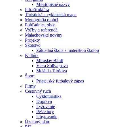
Miestopisné názvy
Infraštruktúra
Turistická a cyklistická mapa
Monografia o obci
Pohľadnica obce
Voľby a referendá
Malachovské noviny
Projekty
Školstvo
Základná škola s materskou školou
Kultúra
Miroslav Bárdi
Viera Solivajsová
Melánia Turňová
Šport
Priateľský futbalový zápas
Firmy
Cestovný ruch
Cykloturistika
Doprava
Lyžovanie
Pešie túry
Ubytovanie
Územný plán
PSI