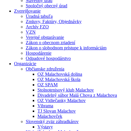
Stavebný úrad
Spoločný obecný úrad
Zverejňovanie
Úradná tabuľa
Zmluvy, Faktúry, Objednávky
Archív FZO
VZN
Verejné obstarávanie
Zákon o obecnom zriadení
Zákon o slobodnom prístupe k informáciám
Hospodárenie
Odpadové hospodárstvo
Organizácie
Občianske združenia
OZ Malachovská dolina
OZ Malachovská škola
OZ SPAM
Stolnotenisový klub Malachov
Divadelný súbor Malá Chova z Malachova
OZ Vidiečanky Malachov
Vibrama
TJ Slovan Malachov
Malachovček
Slovenský zväz záhradkárov
Výstavy