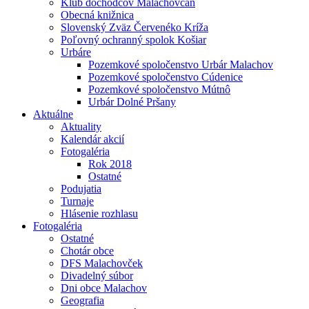
Klub dôchodcov Malachovčan
Obecná knižnica
Slovenský Zväz Červenéko Kríža
Poľovný ochranný spolok Košiar
Urbáre
Pozemkové spoločenstvo Urbár Malachov
Pozemkové spoločenstvo Cúdenice
Pozemkové spoločenstvo Mútnô
Urbár Dolné Pršany
Aktuálne
Aktuality
Kalendár akcií
Fotogaléria
Rok 2018
Ostatné
Podujatia
Turnaje
Hlásenie rozhlasu
Fotogaléria
Ostatné
Chotár obce
DFS Malachovček
Divadelný súbor
Dni obce Malachov
Geografia