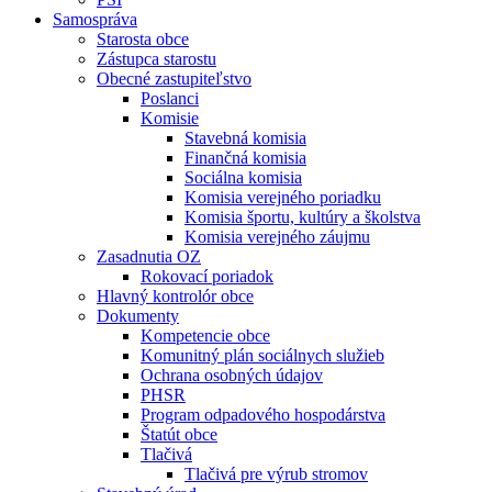
Samospráva
Starosta obce
Zástupca starostu
Obecné zastupiteľstvo
Poslanci
Komisie
Stavebná komisia
Finančná komisia
Sociálna komisia
Komisia verejného poriadku
Komisia športu, kultúry a školstva
Komisia verejného záujmu
Zasadnutia OZ
Rokovací poriadok
Hlavný kontrolór obce
Dokumenty
Kompetencie obce
Komunitný plán sociálnych služieb
Ochrana osobných údajov
PHSR
Program odpadového hospodárstva
Štatút obce
Tlačivá
Tlačivá pre výrub stromov