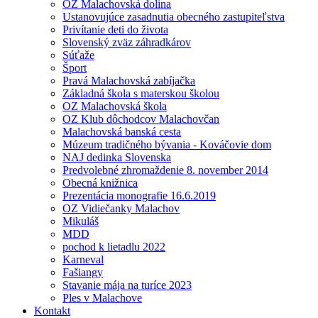
OZ Malachovská dolina
Ustanovujúce zasadnutia obecného zastupiteľstva
Privítanie deti do života
Slovenský zväz záhradkárov
Súťaže
Šport
Pravá Malachovská zabíjačka
Základná škola s materskou školou
OZ Malachovská škola
OZ Klub dôchodcov Malachovčan
Malachovská banská cesta
Múzeum tradičného bývania - Kováčovie dom
NAJ dedinka Slovenska
Predvolebné zhromaždenie 8. november 2014
Obecná knižnica
Prezentácia monografie 16.6.2019
OZ Vidiečanky Malachov
Mikuláš
MDD
pochod k lietadlu 2022
Karneval
Fašiangy
Stavanie mája na turíce 2023
Ples v Malachove
Kontakt