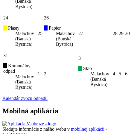
(Banská
Bystrica)
24
26
Plasty
Papier
Malachov
25
Malachov
27
28
29
30
(Banská
(Banská
Bystrica)
Bystrica)
31
3
Komunálny
Sklo
odpad
1
2
Malachov
4
5
6
Malachov
(Banská
(Banská
Bystrica)
Bystrica)
Kalendár zvozu odpadu
Mobilná aplikácia
Sledujte informácie z nášho webu v
mobilnej aplikácii -