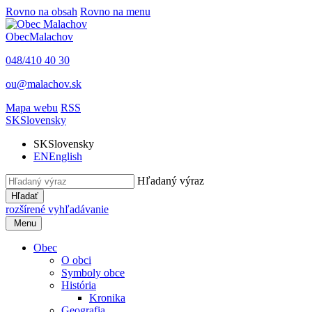
Rovno na obsah
Rovno na menu
Obec
Malachov
048/410 40 30
ou@malachov.sk
Mapa webu
RSS
SK
Slovensky
SK
Slovensky
EN
English
Hľadaný výraz
Hľadať
rozšírené vyhľadávanie
Menu
Obec
O obci
Symboly obce
História
Kronika
Geografia