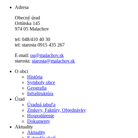
Adresa
Obecný úrad
Ortútska 145
974 05 Malachov
tel: 048/410 40 30
tel: starosta 0915 435 267
E-mail:
ou@malachov.sk
starosta:
starosta@malachov.sk
O obci
História
Symboly obce
Geografia
Infraštruktúra
Úrad
Úradná tabuľa
Zmluvy, Faktúry, Objednávky
Hospodárenie
Dokumenty
Aktuality
Aktuality
Kalendár akcií