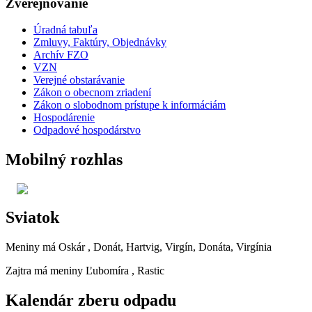
Zverejňovanie
Úradná tabuľa
Zmluvy, Faktúry, Objednávky
Archív FZO
VZN
Verejné obstarávanie
Zákon o obecnom zriadení
Zákon o slobodnom prístupe k informáciám
Hospodárenie
Odpadové hospodárstvo
Mobilný rozhlas
Sviatok
Meniny má
Oskár
, Donát, Hartvig, Virgín, Donáta, Virgínia
Zajtra má meniny
Ľubomíra
, Rastic
Kalendár zberu odpadu