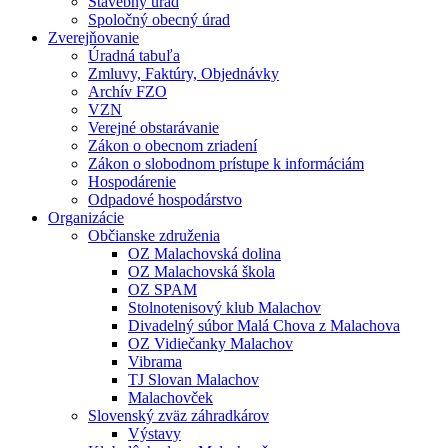
Stavebný úrad
Spoločný obecný úrad
Zverejňovanie
Úradná tabuľa
Zmluvy, Faktúry, Objednávky
Archív FZO
VZN
Verejné obstarávanie
Zákon o obecnom zriadení
Zákon o slobodnom prístupe k informáciám
Hospodárenie
Odpadové hospodárstvo
Organizácie
Občianske združenia
OZ Malachovská dolina
OZ Malachovská škola
OZ SPAM
Stolnotenisový klub Malachov
Divadelný súbor Malá Chova z Malachova
OZ Vidiečanky Malachov
Vibrama
TJ Slovan Malachov
Malachovček
Slovenský zväz záhradkárov
Výstavy