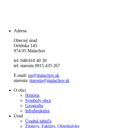
Adresa
Obecný úrad
Ortútska 145
974 05 Malachov
tel: 048/410 40 30
tel: starosta 0915 435 267
E-mail:
ou@malachov.sk
starosta:
starosta@malachov.sk
O obci
História
Symboly obce
Geografia
Infraštruktúra
Úrad
Úradná tabuľa
Zmluvy, Faktúry, Objednávky