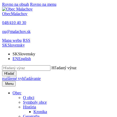
Rovno na obsah
Rovno na menu
Obec
Malachov
048/410 40 30
ou@malachov.sk
Mapa webu
RSS
SK
Slovensky
SK
Slovensky
EN
English
Hľadaný výraz
Hľadať
rozšírené vyhľadávanie
Menu
Obec
O obci
Symboly obce
História
Kronika
Geografia