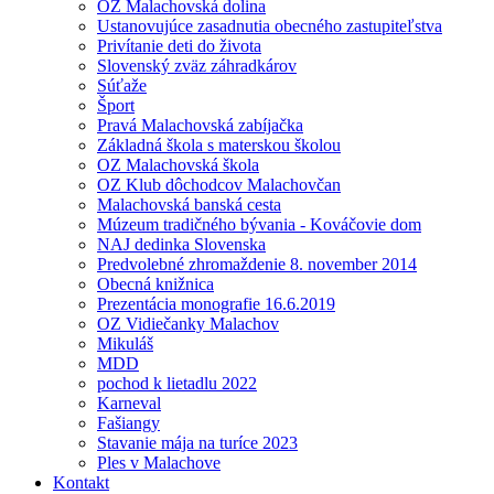
OZ Malachovská dolina
Ustanovujúce zasadnutia obecného zastupiteľstva
Privítanie deti do života
Slovenský zväz záhradkárov
Súťaže
Šport
Pravá Malachovská zabíjačka
Základná škola s materskou školou
OZ Malachovská škola
OZ Klub dôchodcov Malachovčan
Malachovská banská cesta
Múzeum tradičného bývania - Kováčovie dom
NAJ dedinka Slovenska
Predvolebné zhromaždenie 8. november 2014
Obecná knižnica
Prezentácia monografie 16.6.2019
OZ Vidiečanky Malachov
Mikuláš
MDD
pochod k lietadlu 2022
Karneval
Fašiangy
Stavanie mája na turíce 2023
Ples v Malachove
Kontakt