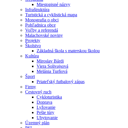
Miestopisné názvy
Infraštruktúra
Turistická a cyklistická mapa
Monografia o obci
Pohľadnica obce
Voľby a referendá
Malachovské noviny
Projekty
Školstvo
Základná škola s materskou školou
Kultúra
Miroslav Bárdi
Viera Solivajsová
Melánia Turňová
Šport
Priateľský futbalový zápas
Firmy
Cestovný ruch
Cykloturistika
Doprava
Lyžovanie
Pešie túry
Ubytovanie
Územný plán
PSI