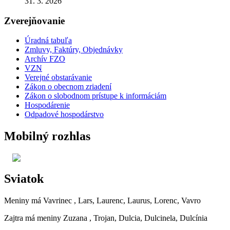
31. 3. 2026
Zverejňovanie
Úradná tabuľa
Zmluvy, Faktúry, Objednávky
Archív FZO
VZN
Verejné obstarávanie
Zákon o obecnom zriadení
Zákon o slobodnom prístupe k informáciám
Hospodárenie
Odpadové hospodárstvo
Mobilný rozhlas
Sviatok
Meniny má
Vavrinec
, Lars, Laurenc, Laurus, Lorenc, Vavro
Zajtra má meniny
Zuzana
, Trojan, Dulcia, Dulcinela, Dulcínia