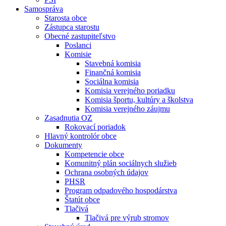
Samospráva
Starosta obce
Zástupca starostu
Obecné zastupiteľstvo
Poslanci
Komisie
Stavebná komisia
Finančná komisia
Sociálna komisia
Komisia verejného poriadku
Komisia športu, kultúry a školstva
Komisia verejného záujmu
Zasadnutia OZ
Rokovací poriadok
Hlavný kontrolór obce
Dokumenty
Kompetencie obce
Komunitný plán sociálnych služieb
Ochrana osobných údajov
PHSR
Program odpadového hospodárstva
Štatút obce
Tlačivá
Tlačivá pre výrub stromov