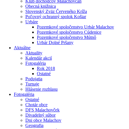
Klub dôchodcov Malachovčan
Obecná knižnica
Slovenský Zväz Červenéko Kríža
Poľovný ochranný spolok Košiar
Urbáre
Pozemkové spoločenstvo Urbár Malachov
Pozemkové spoločenstvo Cúdenice
Pozemkové spoločenstvo Mútnô
Urbár Dolné Pršany
Aktuálne
Aktuality
Kalendár akcií
Fotogaléria
Rok 2018
Ostatné
Podujatia
Turnaje
Hlásenie rozhlasu
Fotogaléria
Ostatné
Chotár obce
DFS Malachovček
Divadelný súbor
Dni obce Malachov
Geografia