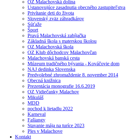
OZ Malachovská dolina
Ustanovujúce zasadnutia obecného zastupiteľstva
Privítanie deti do života
Slovenský zväz záhradkárov
Súťaže
Šport
Pravá Malachovská zabíjačka
Základná škola s materskou školou
OZ Malachovská škola
OZ Klub dôchodcov Malachovčan
Malachovská banská cesta
Múzeum tradičného bývania - Kováčovie dom
NAJ dedinka Slovenska
Predvolebné zhromaždenie 8. november 2014
Obecná knižnica
Prezentácia monografie 16.6.2019
OZ Vidiečanky Malachov
Mikuláš
MDD
pochod k lietadlu 2022
Karneval
Fašiangy
Stavanie mája na turíce 2023
Ples v Malachove
Kontakt