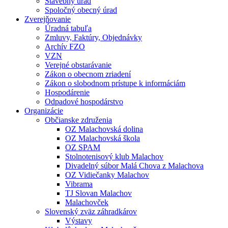
Stavebný úrad
Spoločný obecný úrad
Zverejňovanie
Úradná tabuľa
Zmluvy, Faktúry, Objednávky
Archív FZO
VZN
Verejné obstarávanie
Zákon o obecnom zriadení
Zákon o slobodnom prístupe k informáciám
Hospodárenie
Odpadové hospodárstvo
Organizácie
Občianske združenia
OZ Malachovská dolina
OZ Malachovská škola
OZ SPAM
Stolnotenisový klub Malachov
Divadelný súbor Malá Chova z Malachova
OZ Vidiečanky Malachov
Vibrama
TJ Slovan Malachov
Malachovček
Slovenský zväz záhradkárov
Výstavy