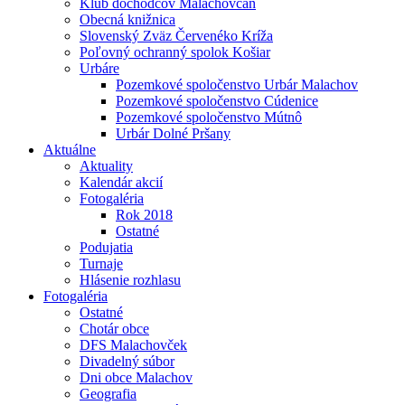
Klub dôchodcov Malachovčan
Obecná knižnica
Slovenský Zväz Červenéko Kríža
Poľovný ochranný spolok Košiar
Urbáre
Pozemkové spoločenstvo Urbár Malachov
Pozemkové spoločenstvo Cúdenice
Pozemkové spoločenstvo Mútnô
Urbár Dolné Pršany
Aktuálne
Aktuality
Kalendár akcií
Fotogaléria
Rok 2018
Ostatné
Podujatia
Turnaje
Hlásenie rozhlasu
Fotogaléria
Ostatné
Chotár obce
DFS Malachovček
Divadelný súbor
Dni obce Malachov
Geografia