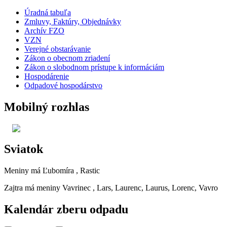
Úradná tabuľa
Zmluvy, Faktúry, Objednávky
Archív FZO
VZN
Verejné obstarávanie
Zákon o obecnom zriadení
Zákon o slobodnom prístupe k informáciám
Hospodárenie
Odpadové hospodárstvo
Mobilný rozhlas
Sviatok
Meniny má
Ľubomíra
, Rastic
Zajtra má meniny
Vavrinec
, Lars, Laurenc, Laurus, Lorenc, Vavro
Kalendár zberu odpadu