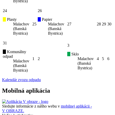
Bystrica)
24
26
Plasty
Papier
Malachov
25
Malachov
27
28
29
30
(Banská
(Banská
Bystrica)
Bystrica)
31
3
Komunálny
Sklo
odpad
1
2
Malachov
4
5
6
Malachov
(Banská
(Banská
Bystrica)
Bystrica)
Kalendár zvozu odpadu
Mobilná aplikácia
Sledujte informácie z nášho webu v
mobilnej aplikácii -
V OBRAZE.