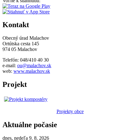
Voľne k stiahnutiu:
Kontakt
Obecný úrad Malachov
Ortútska cesta 145
974 05 Malachov
Telefón: 048/410 40 30
e-mail:
ou@malachov.sk
web:
www.malachov.sk
Projekt
Projekty obce
Aktuálne počasie
dnes, nedeľa 9. 8. 2026