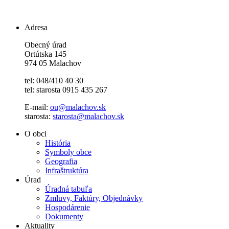
Adresa
Obecný úrad
Ortútska 145
974 05 Malachov
tel: 048/410 40 30
tel: starosta 0915 435 267
E-mail:
ou@malachov.sk
starosta:
starosta@malachov.sk
O obci
História
Symboly obce
Geografia
Infraštruktúra
Úrad
Úradná tabuľa
Zmluvy, Faktúry, Objednávky
Hospodárenie
Dokumenty
Aktuality