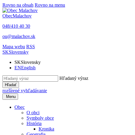
Rovno na obsah
Rovno na menu
Obec
Malachov
048/410 40 30
ou@malachov.sk
Mapa webu
RSS
SK
Slovensky
SK
Slovensky
EN
English
Hľadaný výraz
Hľadať
rozšírené vyhľadávanie
Menu
Obec
O obci
Symboly obce
História
Kronika
Geografia