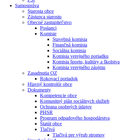
Samospráva
Starosta obce
Zástupca starostu
Obecné zastupiteľstvo
Poslanci
Komisie
Stavebná komisia
Finančná komisia
Sociálna komisia
Komisia verejného poriadku
Komisia športu, kultúry a školstva
Komisia verejného záujmu
Zasadnutia OZ
Rokovací poriadok
Hlavný kontrolór obce
Dokumenty
Kompetencie obce
Komunitný plán sociálnych služieb
Ochrana osobných údajov
PHSR
Program odpadového hospodárstva
Štatút obce
Tlačivá
Tlačivá pre výrub stromov