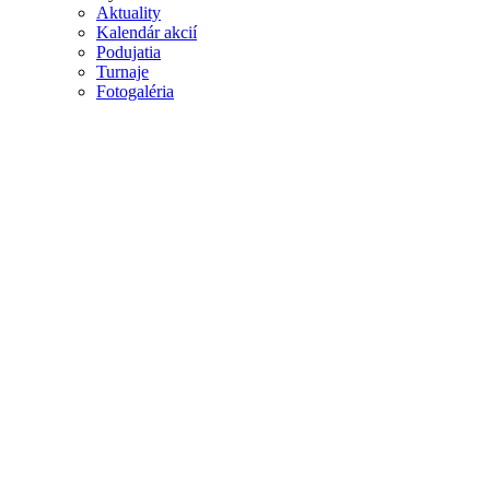
Aktuality
Kalendár akcií
Podujatia
Turnaje
Fotogaléria