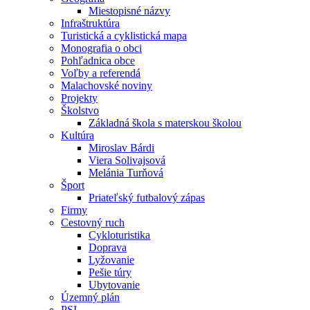
Miestopisné názvy
Infraštruktúra
Turistická a cyklistická mapa
Monografia o obci
Pohľadnica obce
Voľby a referendá
Malachovské noviny
Projekty
Školstvo
Základná škola s materskou školou
Kultúra
Miroslav Bárdi
Viera Solivajsová
Melánia Turňová
Šport
Priateľský futbalový zápas
Firmy
Cestovný ruch
Cykloturistika
Doprava
Lyžovanie
Pešie túry
Ubytovanie
Územný plán
PSI