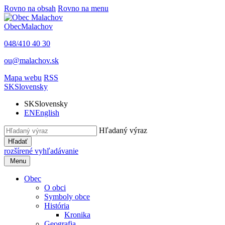
Rovno na obsah
Rovno na menu
Obec
Malachov
048/410 40 30
ou@malachov.sk
Mapa webu
RSS
SK
Slovensky
SK
Slovensky
EN
English
Hľadaný výraz
Hľadať
rozšírené vyhľadávanie
Menu
Obec
O obci
Symboly obce
História
Kronika
Geografia