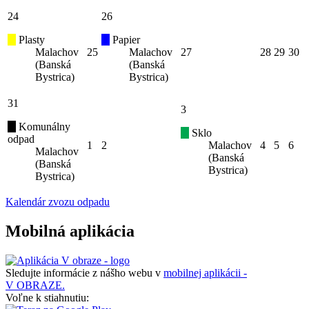
24
26
Plasty
Papier
Malachov
25
Malachov
27
28
29
30
(Banská
(Banská
Bystrica)
Bystrica)
31
3
Komunálny
Sklo
odpad
1
2
Malachov
4
5
6
Malachov
(Banská
(Banská
Bystrica)
Bystrica)
Kalendár zvozu odpadu
Mobilná aplikácia
Sledujte informácie z nášho webu v
mobilnej aplikácii -
V OBRAZE.
Voľne k stiahnutiu: