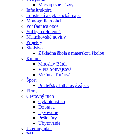
Miestopisné názvy
Infraštruktúra
Turistická a cyklistická mapa
Monografia o obci
Pohľadnica obce
Voľby a referendá
Malachovské noviny
Projekty
Školstvo
Základná škola s materskou školou
Kultúra
Miroslav Bárdi
Viera Solivajsová
Melánia Turňová
Šport
Priateľský futbalový zápas
Firmy
Cestovný ruch
Cykloturistika
Doprava
Lyžovanie
Pešie túry
Ubytovanie
Územný plán
PSI