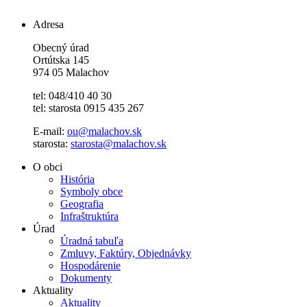
Adresa
Obecný úrad
Ortútska 145
974 05 Malachov
tel: 048/410 40 30
tel: starosta 0915 435 267
E-mail:
ou@malachov.sk
starosta:
starosta@malachov.sk
O obci
História
Symboly obce
Geografia
Infraštruktúra
Úrad
Úradná tabuľa
Zmluvy, Faktúry, Objednávky
Hospodárenie
Dokumenty
Aktuality
Aktuality