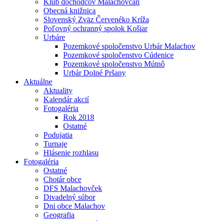
Klub dôchodcov Malachovčan
Obecná knižnica
Slovenský Zväz Červenéko Kríža
Poľovný ochranný spolok Košiar
Urbáre
Pozemkové spoločenstvo Urbár Malachov
Pozemkové spoločenstvo Cúdenice
Pozemkové spoločenstvo Mútnô
Urbár Dolné Pršany
Aktuálne
Aktuality
Kalendár akcií
Fotogaléria
Rok 2018
Ostatné
Podujatia
Turnaje
Hlásenie rozhlasu
Fotogaléria
Ostatné
Chotár obce
DFS Malachovček
Divadelný súbor
Dni obce Malachov
Geografia