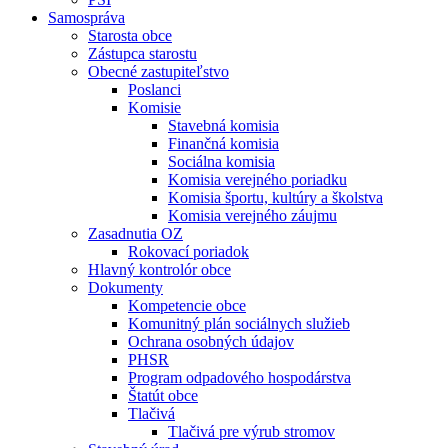
Samospráva
Starosta obce
Zástupca starostu
Obecné zastupiteľstvo
Poslanci
Komisie
Stavebná komisia
Finančná komisia
Sociálna komisia
Komisia verejného poriadku
Komisia športu, kultúry a školstva
Komisia verejného záujmu
Zasadnutia OZ
Rokovací poriadok
Hlavný kontrolór obce
Dokumenty
Kompetencie obce
Komunitný plán sociálnych služieb
Ochrana osobných údajov
PHSR
Program odpadového hospodárstva
Štatút obce
Tlačivá
Tlačivá pre výrub stromov