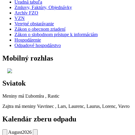
Úradná tabuľa
Zmluvy, Faktúry, Objednávky
Archív FZO
VZN
Verejné obstarávanie
Zákon o obecnom zriadení
Zákon o slobodnom prístupe k informáciám
Hospodárenie
Odpadové hospodárstvo
Mobilný rozhlas
Sviatok
Meniny má
Ľubomíra
, Rastic
Zajtra má meniny
Vavrinec
, Lars, Laurenc, Laurus, Lorenc, Vavro
Kalendár zberu odpadu
August
2026