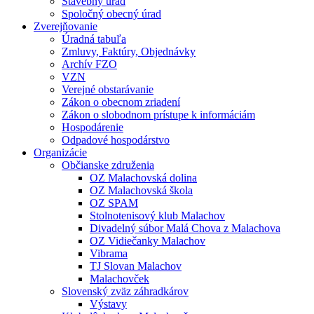
Stavebný úrad
Spoločný obecný úrad
Zverejňovanie
Úradná tabuľa
Zmluvy, Faktúry, Objednávky
Archív FZO
VZN
Verejné obstarávanie
Zákon o obecnom zriadení
Zákon o slobodnom prístupe k informáciám
Hospodárenie
Odpadové hospodárstvo
Organizácie
Občianske združenia
OZ Malachovská dolina
OZ Malachovská škola
OZ SPAM
Stolnotenisový klub Malachov
Divadelný súbor Malá Chova z Malachova
OZ Vidiečanky Malachov
Vibrama
TJ Slovan Malachov
Malachovček
Slovenský zväz záhradkárov
Výstavy