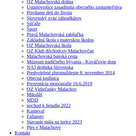
OZ Malachovská dolina
Ustanovujúce zasadnutia obecného zastupiteľstva
Privítanie deti do života
Slovenský zväz záhradkárov
Súťaže
Šport
Pravá Malachovská zabíjačka
Základná škola s materskou školou
OZ Malachovská škola
OZ Klub dôchodcov Malachovčan
Malachovská banská cesta
Múzeum tradičného bývania - Kováčovie dom
NAJ dedinka Slovenska
Predvolebné zhromaždenie 8. november 2014
Obecná knižnica
Prezentácia monografie 16.6.2019
OZ Vidiečanky Malachov
Mikuláš
MDD
pochod k lietadlu 2022
Karneval
Fašiangy
Stavanie mája na turíce 2023
Ples v Malachove
Kontakt