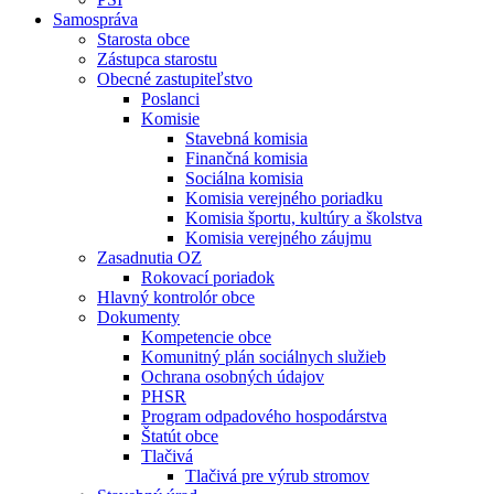
Samospráva
Starosta obce
Zástupca starostu
Obecné zastupiteľstvo
Poslanci
Komisie
Stavebná komisia
Finančná komisia
Sociálna komisia
Komisia verejného poriadku
Komisia športu, kultúry a školstva
Komisia verejného záujmu
Zasadnutia OZ
Rokovací poriadok
Hlavný kontrolór obce
Dokumenty
Kompetencie obce
Komunitný plán sociálnych služieb
Ochrana osobných údajov
PHSR
Program odpadového hospodárstva
Štatút obce
Tlačivá
Tlačivá pre výrub stromov