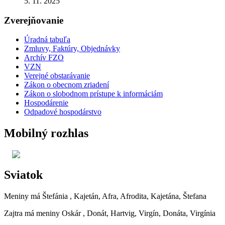
5. 11. 2025
Zverejňovanie
Úradná tabuľa
Zmluvy, Faktúry, Objednávky
Archív FZO
VZN
Verejné obstarávanie
Zákon o obecnom zriadení
Zákon o slobodnom prístupe k informáciám
Hospodárenie
Odpadové hospodárstvo
Mobilný rozhlas
Sviatok
Meniny má
Štefánia
, Kajetán, Afra, Afrodita, Kajetána, Štefana
Zajtra má meniny
Oskár
, Donát, Hartvig, Virgín, Donáta, Virgínia