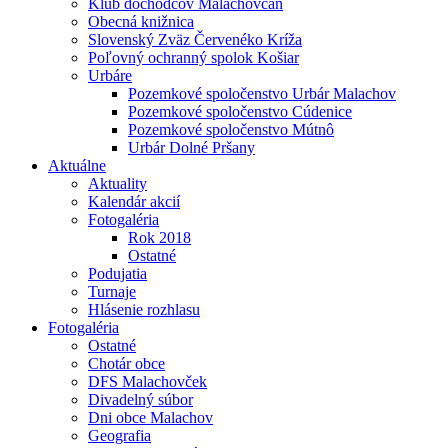
Klub dôchodcov Malachovčan
Obecná knižnica
Slovenský Zväz Červenéko Kríža
Poľovný ochranný spolok Košiar
Urbáre
Pozemkové spoločenstvo Urbár Malachov
Pozemkové spoločenstvo Cúdenice
Pozemkové spoločenstvo Mútnô
Urbár Dolné Pršany
Aktuálne
Aktuality
Kalendár akcií
Fotogaléria
Rok 2018
Ostatné
Podujatia
Turnaje
Hlásenie rozhlasu
Fotogaléria
Ostatné
Chotár obce
DFS Malachovček
Divadelný súbor
Dni obce Malachov
Geografia