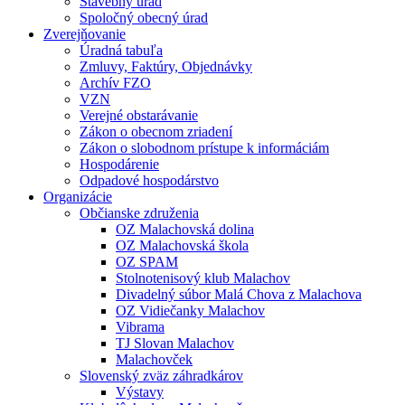
Stavebný úrad
Spoločný obecný úrad
Zverejňovanie
Úradná tabuľa
Zmluvy, Faktúry, Objednávky
Archív FZO
VZN
Verejné obstarávanie
Zákon o obecnom zriadení
Zákon o slobodnom prístupe k informáciám
Hospodárenie
Odpadové hospodárstvo
Organizácie
Občianske združenia
OZ Malachovská dolina
OZ Malachovská škola
OZ SPAM
Stolnotenisový klub Malachov
Divadelný súbor Malá Chova z Malachova
OZ Vidiečanky Malachov
Vibrama
TJ Slovan Malachov
Malachovček
Slovenský zväz záhradkárov
Výstavy