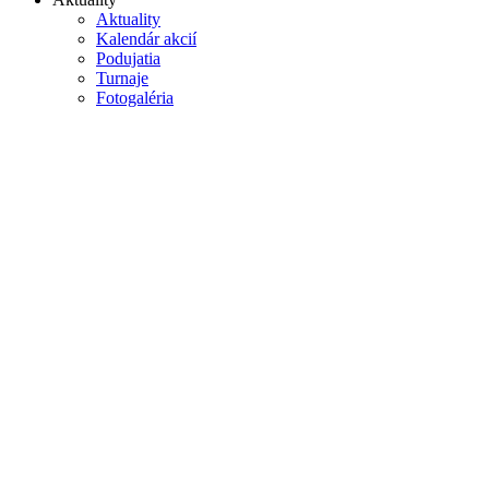
Aktuality
Kalendár akcií
Podujatia
Turnaje
Fotogaléria