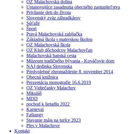
OZ Malachovská dolina
Ustanovujúce zasadnutia obecného zastupiteľstva
Privítanie deti do života
Slovenský zväz záhradkárov
Súťaže
Šport
Pravá Malachovská zabíjačka
Základná škola s materskou školou
OZ Malachovská škola
OZ Klub dôchodcov Malachovčan
Malachovská banská cesta
Múzeum tradičného bývania - Kováčovie dom
NAJ dedinka Slovenska
Predvolebné zhromaždenie 8. november 2014
Obecná knižnica
Prezentácia monografie 16.6.2019
OZ Vidiečanky Malachov
Mikuláš
MDD
pochod k lietadlu 2022
Karneval
Fašiangy
Stavanie mája na turíce 2023
Ples v Malachove
Kontakt