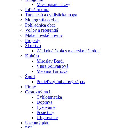
Miestopisné názvy
Infraštruktúra
Turistická a cyklistická mapa
Monografia o obci
Pohľadnica obce
Voľby a referendá
Malachovské noviny
Projekty
Školstvo
Základná škola s materskou školou
Kultúra
Miroslav Bárdi
Viera Solivajsová
Melánia Turňová
Šport
Priateľský futbalový zápas
Firmy
Cestovný ruch
Cykloturistika
Doprava
Lyžovanie
Pešie túry
Ubytovanie
Územný plán
PSI