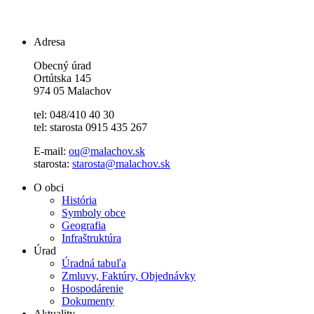
Adresa
Obecný úrad
Ortútska 145
974 05 Malachov
tel: 048/410 40 30
tel: starosta 0915 435 267
E-mail:
ou@malachov.sk
starosta:
starosta@malachov.sk
O obci
História
Symboly obce
Geografia
Infraštruktúra
Úrad
Úradná tabuľa
Zmluvy, Faktúry, Objednávky
Hospodárenie
Dokumenty
Aktuality