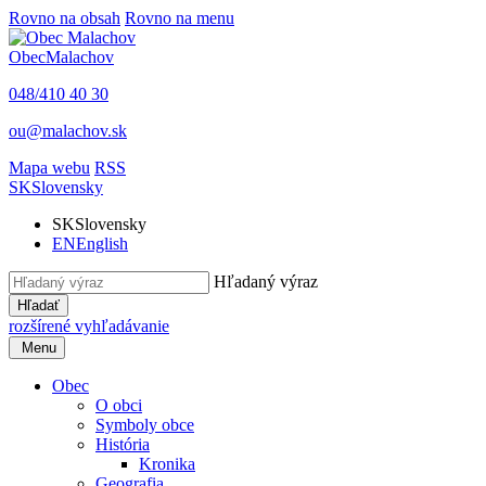
Rovno na obsah
Rovno na menu
Obec
Malachov
048/410 40 30
ou@malachov.sk
Mapa webu
RSS
SK
Slovensky
SK
Slovensky
EN
English
Hľadaný výraz
Hľadať
rozšírené vyhľadávanie
Menu
Obec
O obci
Symboly obce
História
Kronika
Geografia