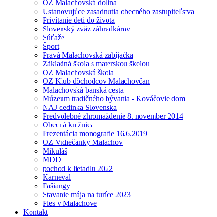
OZ Malachovská dolina
Ustanovujúce zasadnutia obecného zastupiteľstva
Privítanie deti do života
Slovenský zväz záhradkárov
Súťaže
Šport
Pravá Malachovská zabíjačka
Základná škola s materskou školou
OZ Malachovská škola
OZ Klub dôchodcov Malachovčan
Malachovská banská cesta
Múzeum tradičného bývania - Kováčovie dom
NAJ dedinka Slovenska
Predvolebné zhromaždenie 8. november 2014
Obecná knižnica
Prezentácia monografie 16.6.2019
OZ Vidiečanky Malachov
Mikuláš
MDD
pochod k lietadlu 2022
Karneval
Fašiangy
Stavanie mája na turíce 2023
Ples v Malachove
Kontakt