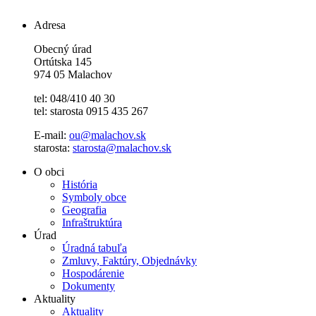
Adresa
Obecný úrad
Ortútska 145
974 05 Malachov
tel: 048/410 40 30
tel: starosta 0915 435 267
E-mail:
ou@malachov.sk
starosta:
starosta@malachov.sk
O obci
História
Symboly obce
Geografia
Infraštruktúra
Úrad
Úradná tabuľa
Zmluvy, Faktúry, Objednávky
Hospodárenie
Dokumenty
Aktuality
Aktuality