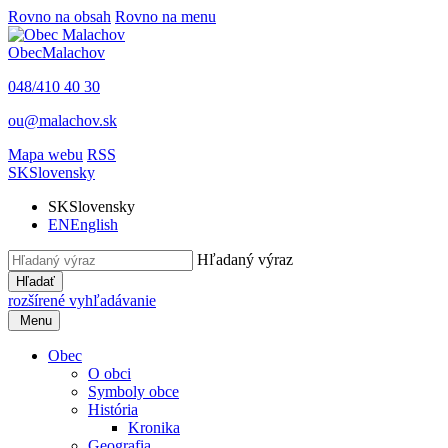
Rovno na obsah
Rovno na menu
Obec
Malachov
048/410 40 30
ou@malachov.sk
Mapa webu
RSS
SK
Slovensky
SK
Slovensky
EN
English
Hľadaný výraz
Hľadať
rozšírené vyhľadávanie
Menu
Obec
O obci
Symboly obce
História
Kronika
Geografia