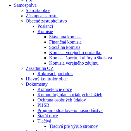
Samospráva
Starosta obce
Zástupca starostu
Obecné zastupiteľstvo
Poslanci
Komisie
Stavebná komisia
Finančná komisia
Sociálna komisia
Komisia verejného poriadku
Komisia športu, kultúry a školstva
Komisia verejného záujmu
Zasadnutia OZ
Rokovací poriadok
Hlavný kontrolór obce
Dokumenty
Kompetencie obce
Komunitný plán sociálnych služieb
Ochrana osobných údajov
PHSR
Program odpadového hospodárstva
Štatút obce
Tlačivá
Tlačivá pre výrub stromov