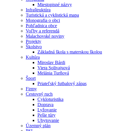
Miestopisné názvy
Infraštruktúra
Turistická a cyklistická mapa
Monografia o obci
Pohľadnica obce
Voľby a referendá
Malachovské noviny
Projekty
Školstvo
Základná škola s materskou školou
Kultúra
Miroslav Bárdi
Viera Solivajsová
Melánia Turňová
Šport
Priateľský futbalový zápas
Firmy
Cestovný ruch
Cykloturistika
Doprava
Lyžovanie
Pešie túry
Ubytovanie
Územný plán
PSI