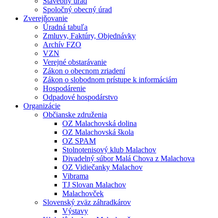
Stavebný úrad
Spoločný obecný úrad
Zverejňovanie
Úradná tabuľa
Zmluvy, Faktúry, Objednávky
Archív FZO
VZN
Verejné obstarávanie
Zákon o obecnom zriadení
Zákon o slobodnom prístupe k informáciám
Hospodárenie
Odpadové hospodárstvo
Organizácie
Občianske združenia
OZ Malachovská dolina
OZ Malachovská škola
OZ SPAM
Stolnotenisový klub Malachov
Divadelný súbor Malá Chova z Malachova
OZ Vidiečanky Malachov
Vibrama
TJ Slovan Malachov
Malachovček
Slovenský zväz záhradkárov
Výstavy