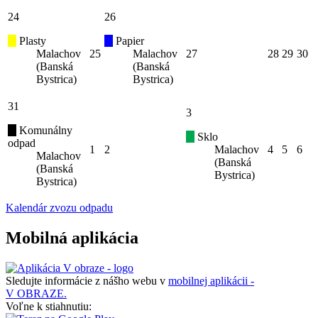
24
26
Plasty
Papier
Malachov
25
Malachov
27
28
29
30
(Banská
(Banská
Bystrica)
Bystrica)
31
3
Komunálny
Sklo
odpad
1
2
Malachov
4
5
6
Malachov
(Banská
(Banská
Bystrica)
Bystrica)
Kalendár zvozu odpadu
Mobilná aplikácia
Sledujte informácie z nášho webu v
mobilnej aplikácii -
V OBRAZE.
Voľne k stiahnutiu: