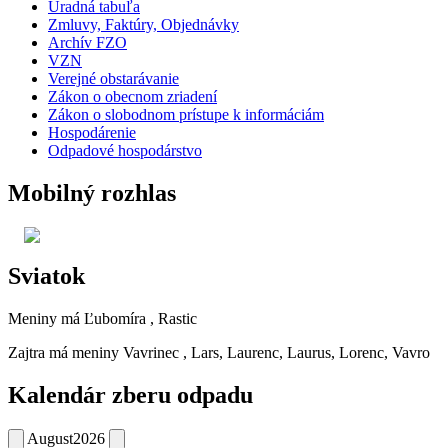
Úradná tabuľa
Zmluvy, Faktúry, Objednávky
Archív FZO
VZN
Verejné obstarávanie
Zákon o obecnom zriadení
Zákon o slobodnom prístupe k informáciám
Hospodárenie
Odpadové hospodárstvo
Mobilný rozhlas
Sviatok
Meniny má
Ľubomíra
, Rastic
Zajtra má meniny
Vavrinec
, Lars, Laurenc, Laurus, Lorenc, Vavro
Kalendár zberu odpadu
August
2026