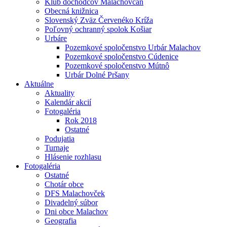
Klub dôchodcov Malachovčan
Obecná knižnica
Slovenský Zväz Červenéko Kríža
Poľovný ochranný spolok Košiar
Urbáre
Pozemkové spoločenstvo Urbár Malachov
Pozemkové spoločenstvo Cúdenice
Pozemkové spoločenstvo Mútnô
Urbár Dolné Pršany
Aktuálne
Aktuality
Kalendár akcií
Fotogaléria
Rok 2018
Ostatné
Podujatia
Turnaje
Hlásenie rozhlasu
Fotogaléria
Ostatné
Chotár obce
DFS Malachovček
Divadelný súbor
Dni obce Malachov
Geografia