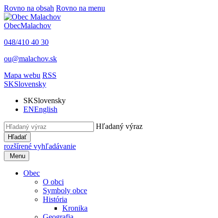
Rovno na obsah
Rovno na menu
Obec
Malachov
048/410 40 30
ou@malachov.sk
Mapa webu
RSS
SK
Slovensky
SK
Slovensky
EN
English
Hľadaný výraz
Hľadať
rozšírené vyhľadávanie
Menu
Obec
O obci
Symboly obce
História
Kronika
Geografia