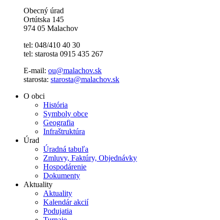
Obecný úrad
Ortútska 145
974 05 Malachov
tel: 048/410 40 30
tel: starosta 0915 435 267
E-mail:
ou@malachov.sk
starosta:
starosta@malachov.sk
O obci
História
Symboly obce
Geografia
Infraštruktúra
Úrad
Úradná tabuľa
Zmluvy, Faktúry, Objednávky
Hospodárenie
Dokumenty
Aktuality
Aktuality
Kalendár akcií
Podujatia
Turnaje