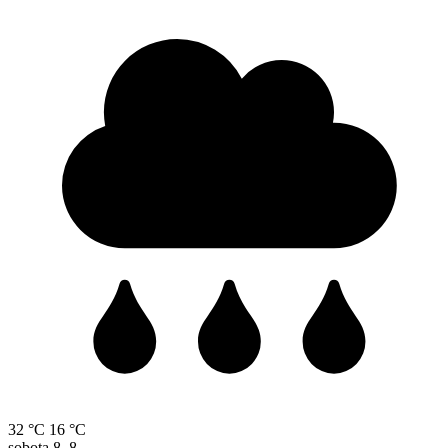
32 °C
16 °C
sobota
8. 8.