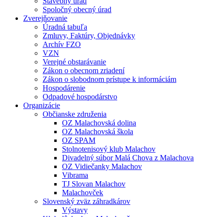
Stavebný úrad
Spoločný obecný úrad
Zverejňovanie
Úradná tabuľa
Zmluvy, Faktúry, Objednávky
Archív FZO
VZN
Verejné obstarávanie
Zákon o obecnom zriadení
Zákon o slobodnom prístupe k informáciám
Hospodárenie
Odpadové hospodárstvo
Organizácie
Občianske združenia
OZ Malachovská dolina
OZ Malachovská škola
OZ SPAM
Stolnotenisový klub Malachov
Divadelný súbor Malá Chova z Malachova
OZ Vidiečanky Malachov
Vibrama
TJ Slovan Malachov
Malachovček
Slovenský zväz záhradkárov
Výstavy