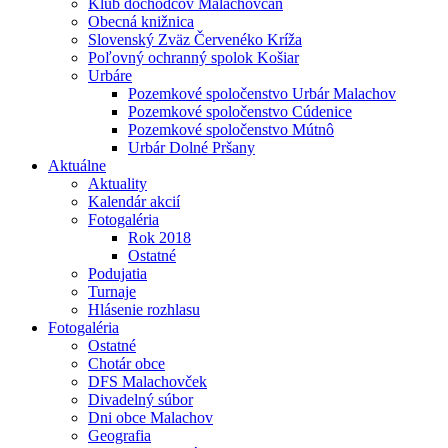
Klub dôchodcov Malachovčan
Obecná knižnica
Slovenský Zväz Červenéko Kríža
Poľovný ochranný spolok Košiar
Urbáre
Pozemkové spoločenstvo Urbár Malachov
Pozemkové spoločenstvo Cúdenice
Pozemkové spoločenstvo Mútnô
Urbár Dolné Pršany
Aktuálne
Aktuality
Kalendár akcií
Fotogaléria
Rok 2018
Ostatné
Podujatia
Turnaje
Hlásenie rozhlasu
Fotogaléria
Ostatné
Chotár obce
DFS Malachovček
Divadelný súbor
Dni obce Malachov
Geografia