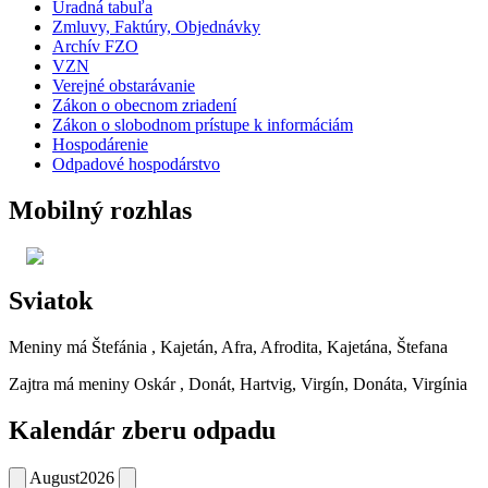
Úradná tabuľa
Zmluvy, Faktúry, Objednávky
Archív FZO
VZN
Verejné obstarávanie
Zákon o obecnom zriadení
Zákon o slobodnom prístupe k informáciám
Hospodárenie
Odpadové hospodárstvo
Mobilný rozhlas
Sviatok
Meniny má
Štefánia
, Kajetán, Afra, Afrodita, Kajetána, Štefana
Zajtra má meniny
Oskár
, Donát, Hartvig, Virgín, Donáta, Virgínia
Kalendár zberu odpadu
August
2026