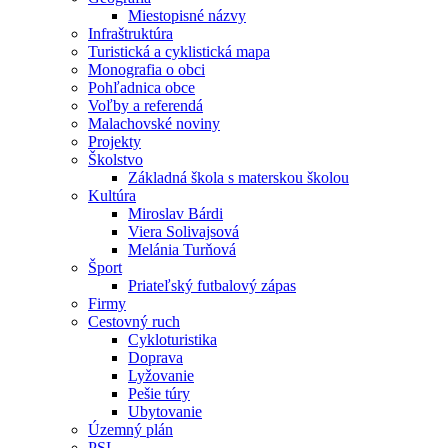
Miestopisné názvy
Infraštruktúra
Turistická a cyklistická mapa
Monografia o obci
Pohľadnica obce
Voľby a referendá
Malachovské noviny
Projekty
Školstvo
Základná škola s materskou školou
Kultúra
Miroslav Bárdi
Viera Solivajsová
Melánia Turňová
Šport
Priateľský futbalový zápas
Firmy
Cestovný ruch
Cykloturistika
Doprava
Lyžovanie
Pešie túry
Ubytovanie
Územný plán
PSI