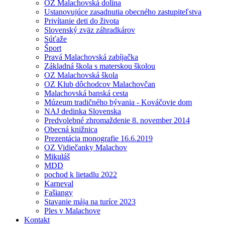
OZ Malachovská dolina
Ustanovujúce zasadnutia obecného zastupiteľstva
Privítanie deti do života
Slovenský zväz záhradkárov
Súťaže
Šport
Pravá Malachovská zabíjačka
Základná škola s materskou školou
OZ Malachovská škola
OZ Klub dôchodcov Malachovčan
Malachovská banská cesta
Múzeum tradičného bývania - Kováčovie dom
NAJ dedinka Slovenska
Predvolebné zhromaždenie 8. november 2014
Obecná knižnica
Prezentácia monografie 16.6.2019
OZ Vidiečanky Malachov
Mikuláš
MDD
pochod k lietadlu 2022
Karneval
Fašiangy
Stavanie mája na turíce 2023
Ples v Malachove
Kontakt