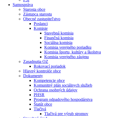
Samospráva
Starosta obce
Zástupca starostu
Obecné zastupiteľstvo
Poslanci
Komisie
Stavebná komisia
Finančná komisia
Sociálna komisia
Komisia verejného poriadku
Komisia športu, kultúry a školstva
Komisia verejného záujmu
Zasadnutia OZ
Rokovací poriadok
Hlavný kontrolór obce
Dokumenty
Kompetencie obce
Komunitný plán sociálnych služieb
Ochrana osobných údajov
PHSR
Program odpadového hospodárstva
Štatút obce
Tlačivá
Tlačivá pre výrub stromov