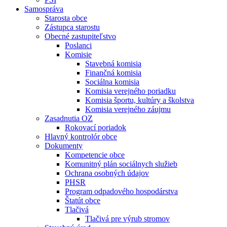
Samospráva
Starosta obce
Zástupca starostu
Obecné zastupiteľstvo
Poslanci
Komisie
Stavebná komisia
Finančná komisia
Sociálna komisia
Komisia verejného poriadku
Komisia športu, kultúry a školstva
Komisia verejného záujmu
Zasadnutia OZ
Rokovací poriadok
Hlavný kontrolór obce
Dokumenty
Kompetencie obce
Komunitný plán sociálnych služieb
Ochrana osobných údajov
PHSR
Program odpadového hospodárstva
Štatút obce
Tlačivá
Tlačivá pre výrub stromov