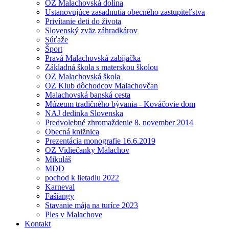
OZ Malachovská dolina
Ustanovujúce zasadnutia obecného zastupiteľstva
Privítanie deti do života
Slovenský zväz záhradkárov
Súťaže
Šport
Pravá Malachovská zabíjačka
Základná škola s materskou školou
OZ Malachovská škola
OZ Klub dôchodcov Malachovčan
Malachovská banská cesta
Múzeum tradičného bývania - Kováčovie dom
NAJ dedinka Slovenska
Predvolebné zhromaždenie 8. november 2014
Obecná knižnica
Prezentácia monografie 16.6.2019
OZ Vidiečanky Malachov
Mikuláš
MDD
pochod k lietadlu 2022
Karneval
Fašiangy
Stavanie mája na turíce 2023
Ples v Malachove
Kontakt