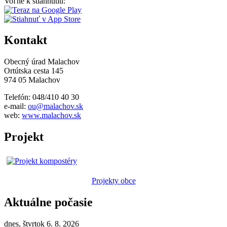
Voľne k stiahnutiu:
Kontakt
Obecný úrad Malachov
Ortútska cesta 145
974 05 Malachov
Telefón: 048/410 40 30
e-mail:
ou@malachov.sk
web:
www.malachov.sk
Projekt
Projekty obce
Aktuálne počasie
dnes, štvrtok 6. 8. 2026