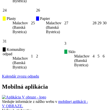
Bystrica)
24
26
Plasty
Papier
Malachov
25
Malachov
27
28
29
30
(Banská
(Banská
Bystrica)
Bystrica)
31
3
Komunálny
Sklo
odpad
1
2
Malachov
4
5
6
Malachov
(Banská
(Banská
Bystrica)
Bystrica)
Kalendár zvozu odpadu
Mobilná aplikácia
Sledujte informácie z nášho webu v
mobilnej aplikácii -
V OBRAZE.