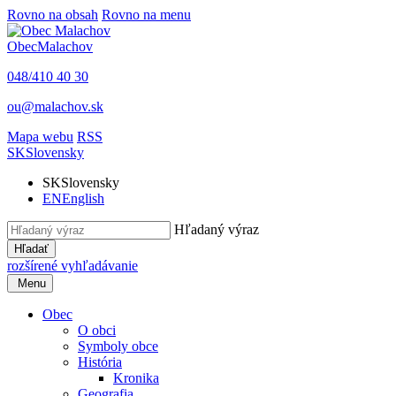
Rovno na obsah
Rovno na menu
Obec
Malachov
048/410 40 30
ou@malachov.sk
Mapa webu
RSS
SK
Slovensky
SK
Slovensky
EN
English
Hľadaný výraz
Hľadať
rozšírené vyhľadávanie
Menu
Obec
O obci
Symboly obce
História
Kronika
Geografia