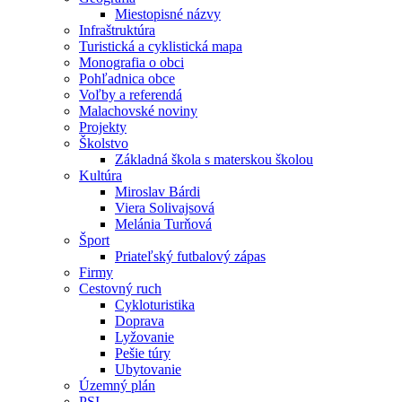
Miestopisné názvy
Infraštruktúra
Turistická a cyklistická mapa
Monografia o obci
Pohľadnica obce
Voľby a referendá
Malachovské noviny
Projekty
Školstvo
Základná škola s materskou školou
Kultúra
Miroslav Bárdi
Viera Solivajsová
Melánia Turňová
Šport
Priateľský futbalový zápas
Firmy
Cestovný ruch
Cykloturistika
Doprava
Lyžovanie
Pešie túry
Ubytovanie
Územný plán
PSI