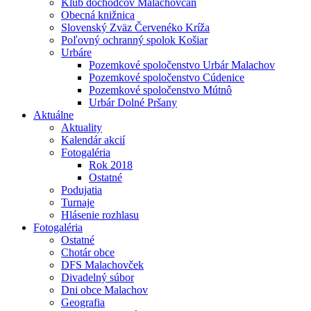
Klub dôchodcov Malachovčan
Obecná knižnica
Slovenský Zväz Červenéko Kríža
Poľovný ochranný spolok Košiar
Urbáre
Pozemkové spoločenstvo Urbár Malachov
Pozemkové spoločenstvo Cúdenice
Pozemkové spoločenstvo Mútnô
Urbár Dolné Pršany
Aktuálne
Aktuality
Kalendár akcií
Fotogaléria
Rok 2018
Ostatné
Podujatia
Turnaje
Hlásenie rozhlasu
Fotogaléria
Ostatné
Chotár obce
DFS Malachovček
Divadelný súbor
Dni obce Malachov
Geografia