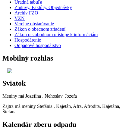
Úradná tabuľa
Zmluvy, Faktúry, Objednávky
Archív FZO
VZN
Verejné obstarávanie
Zákon o obecnom zriadení
Zákon o slobodnom prístupe k informáciám
Hospodárenie
Odpadové hospodárstvo
Mobilný rozhlas
Sviatok
Meniny má
Jozefína
, Nehoslav, Jozefa
Zajtra má meniny
Štefánia
, Kajetán, Afra, Afrodita, Kajetána,
Štefana
Kalendár zberu odpadu