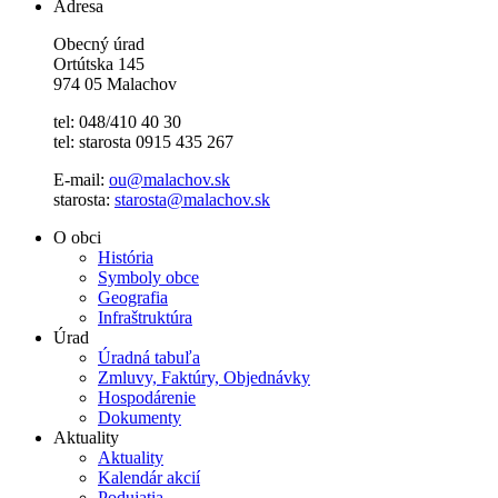
Adresa
Obecný úrad
Ortútska 145
974 05 Malachov
tel: 048/410 40 30
tel: starosta 0915 435 267
E-mail:
ou@malachov.sk
starosta:
starosta@malachov.sk
O obci
História
Symboly obce
Geografia
Infraštruktúra
Úrad
Úradná tabuľa
Zmluvy, Faktúry, Objednávky
Hospodárenie
Dokumenty
Aktuality
Aktuality
Kalendár akcií
Podujatia