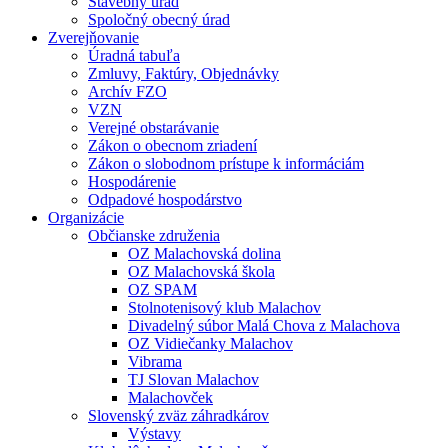
Stavebný úrad
Spoločný obecný úrad
Zverejňovanie
Úradná tabuľa
Zmluvy, Faktúry, Objednávky
Archív FZO
VZN
Verejné obstarávanie
Zákon o obecnom zriadení
Zákon o slobodnom prístupe k informáciám
Hospodárenie
Odpadové hospodárstvo
Organizácie
Občianske združenia
OZ Malachovská dolina
OZ Malachovská škola
OZ SPAM
Stolnotenisový klub Malachov
Divadelný súbor Malá Chova z Malachova
OZ Vidiečanky Malachov
Vibrama
TJ Slovan Malachov
Malachovček
Slovenský zväz záhradkárov
Výstavy