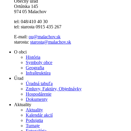
Obecný úrad
Ortútska 145
974 05 Malachov
tel: 048/410 40 30
tel: starosta 0915 435 267
E-mail:
ou@malachov.sk
starosta:
starosta@malachov.sk
O obci
História
Symboly obce
Geografia
Infraštruktúra
Úrad
Úradná tabuľa
Zmluvy, Faktúry, Objednávky
Hospodárenie
Dokumenty
Aktuality
Aktuality
Kalendár akcií
Podujatia
Turnaje
Fotogaléria