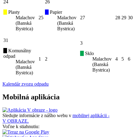
24
26
Plasty
Papier
Malachov
25
Malachov
27
28
29
30
(Banská
(Banská
Bystrica)
Bystrica)
31
3
Komunálny
Sklo
odpad
1
2
Malachov
4
5
6
Malachov
(Banská
(Banská
Bystrica)
Bystrica)
Kalendár zvozu odpadu
Mobilná aplikácia
Sledujte informácie z nášho webu v
mobilnej aplikácii -
V OBRAZE.
Voľne k stiahnutiu: