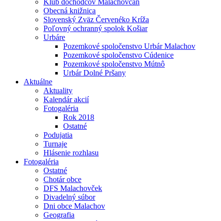
Klub dôchodcov Malachovčan
Obecná knižnica
Slovenský Zväz Červenéko Kríža
Poľovný ochranný spolok Košiar
Urbáre
Pozemkové spoločenstvo Urbár Malachov
Pozemkové spoločenstvo Cúdenice
Pozemkové spoločenstvo Mútnô
Urbár Dolné Pršany
Aktuálne
Aktuality
Kalendár akcií
Fotogaléria
Rok 2018
Ostatné
Podujatia
Turnaje
Hlásenie rozhlasu
Fotogaléria
Ostatné
Chotár obce
DFS Malachovček
Divadelný súbor
Dni obce Malachov
Geografia