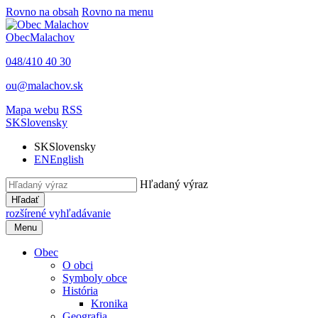
Rovno na obsah
Rovno na menu
Obec
Malachov
048/410 40 30
ou@malachov.sk
Mapa webu
RSS
SK
Slovensky
SK
Slovensky
EN
English
Hľadaný výraz
Hľadať
rozšírené vyhľadávanie
Menu
Obec
O obci
Symboly obce
História
Kronika
Geografia