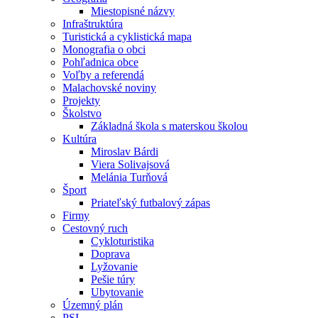
Miestopisné názvy
Infraštruktúra
Turistická a cyklistická mapa
Monografia o obci
Pohľadnica obce
Voľby a referendá
Malachovské noviny
Projekty
Školstvo
Základná škola s materskou školou
Kultúra
Miroslav Bárdi
Viera Solivajsová
Melánia Turňová
Šport
Priateľský futbalový zápas
Firmy
Cestovný ruch
Cykloturistika
Doprava
Lyžovanie
Pešie túry
Ubytovanie
Územný plán
PSI