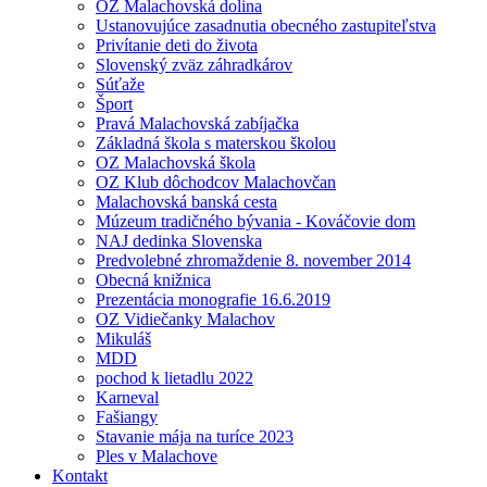
OZ Malachovská dolina
Ustanovujúce zasadnutia obecného zastupiteľstva
Privítanie deti do života
Slovenský zväz záhradkárov
Súťaže
Šport
Pravá Malachovská zabíjačka
Základná škola s materskou školou
OZ Malachovská škola
OZ Klub dôchodcov Malachovčan
Malachovská banská cesta
Múzeum tradičného bývania - Kováčovie dom
NAJ dedinka Slovenska
Predvolebné zhromaždenie 8. november 2014
Obecná knižnica
Prezentácia monografie 16.6.2019
OZ Vidiečanky Malachov
Mikuláš
MDD
pochod k lietadlu 2022
Karneval
Fašiangy
Stavanie mája na turíce 2023
Ples v Malachove
Kontakt