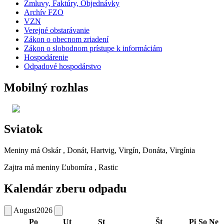
Zmluvy, Faktúry, Objednávky
Archív FZO
VZN
Verejné obstarávanie
Zákon o obecnom zriadení
Zákon o slobodnom prístupe k informáciám
Hospodárenie
Odpadové hospodárstvo
Mobilný rozhlas
Sviatok
Meniny má
Oskár
, Donát, Hartvig, Virgín, Donáta, Virgínia
Zajtra má meniny
Ľubomíra
, Rastic
Kalendár zberu odpadu
August
2026
Po
Ut
St
Št
Pi
So
Ne