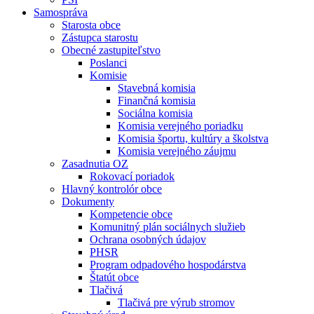
Samospráva
Starosta obce
Zástupca starostu
Obecné zastupiteľstvo
Poslanci
Komisie
Stavebná komisia
Finančná komisia
Sociálna komisia
Komisia verejného poriadku
Komisia športu, kultúry a školstva
Komisia verejného záujmu
Zasadnutia OZ
Rokovací poriadok
Hlavný kontrolór obce
Dokumenty
Kompetencie obce
Komunitný plán sociálnych služieb
Ochrana osobných údajov
PHSR
Program odpadového hospodárstva
Štatút obce
Tlačivá
Tlačivá pre výrub stromov