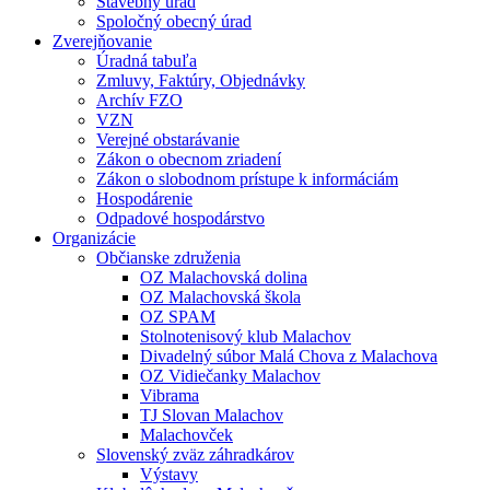
Stavebný úrad
Spoločný obecný úrad
Zverejňovanie
Úradná tabuľa
Zmluvy, Faktúry, Objednávky
Archív FZO
VZN
Verejné obstarávanie
Zákon o obecnom zriadení
Zákon o slobodnom prístupe k informáciám
Hospodárenie
Odpadové hospodárstvo
Organizácie
Občianske združenia
OZ Malachovská dolina
OZ Malachovská škola
OZ SPAM
Stolnotenisový klub Malachov
Divadelný súbor Malá Chova z Malachova
OZ Vidiečanky Malachov
Vibrama
TJ Slovan Malachov
Malachovček
Slovenský zväz záhradkárov
Výstavy