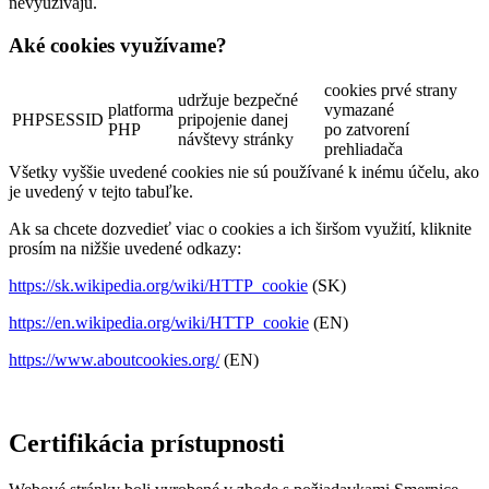
nevyužívajú.
Aké cookies využívame?
cookies prvé strany
udržuje bezpečné
platforma
vymazané
PHPSESSID
pripojenie danej
PHP
po zatvorení
návštevy stránky
prehliadača
Všetky vyššie uvedené cookies nie sú používané k inému účelu, ako
je uvedený v tejto tabuľke.
Ak sa chcete dozvedieť viac o cookies a ich širšom využití, kliknite
prosím na nižšie uvedené odkazy:
https://sk.wikipedia.org/wiki/HTTP_cookie
(SK)
https://en.wikipedia.org/wiki/HTTP_cookie
(EN)
https://www.aboutcookies.org/
(EN)
Certifikácia prístupnosti