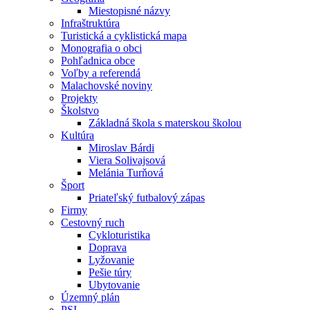
Miestopisné názvy
Infraštruktúra
Turistická a cyklistická mapa
Monografia o obci
Pohľadnica obce
Voľby a referendá
Malachovské noviny
Projekty
Školstvo
Základná škola s materskou školou
Kultúra
Miroslav Bárdi
Viera Solivajsová
Melánia Turňová
Šport
Priateľský futbalový zápas
Firmy
Cestovný ruch
Cykloturistika
Doprava
Lyžovanie
Pešie túry
Ubytovanie
Územný plán
PSI