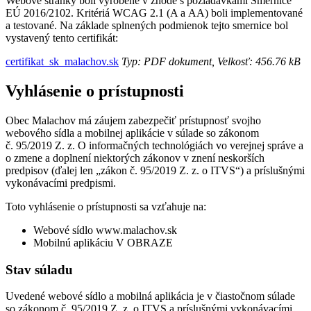
Webové stránky boli vyrobené v zhode s požiadavkami Smernice
EÚ 2016/2102. Kritériá WCAG 2.1 (A a AA) boli implementované
a testované. Na základe splnených podmienok tejto smernice bol
vystavený tento certifikát:
certifikat_sk_malachov.sk
Typ: PDF dokument, Velkosť: 456.76 kB
Vyhlásenie o prístupnosti
Obec Malachov má záujem zabezpečiť prístupnosť svojho
webového sídla a mobilnej aplikácie v súlade so zákonom
č. 95/2019 Z. z. O informačných technológiách vo verejnej správe a
o zmene a doplnení niektorých zákonov v znení neskorších
predpisov (ďalej len „zákon č. 95/2019 Z. z. o ITVS“) a príslušnými
vykonávacími predpismi.
Toto vyhlásenie o prístupnosti sa vzťahuje na:
Webové sídlo www.malachov.sk
Mobilnú aplikáciu V OBRAZE
Stav súladu
Uvedené webové sídlo a mobilná aplikácia je v čiastočnom súlade
so zákonom č. 95/2019 Z. z. o ITVS a príslušnými vykonávacími