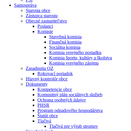
Samospráva
Starosta obce
Zástupca starostu
Obecné zastupiteľstvo
Poslanci
Komisie
Stavebná komisia
Finančná komisia
Sociálna komisia
Komisia verejného poriadku
Komisia športu, kultúry a školstva
Komisia verejného záujmu
Zasadnutia OZ
Rokovací poriadok
Hlavný kontrolór obce
Dokumenty
Kompetencie obce
Komunitný plán sociálnych služieb
Ochrana osobných údajov
PHSR
Program odpadového hospodárstva
Štatút obce
Tlačivá
Tlačivá pre výrub stromov