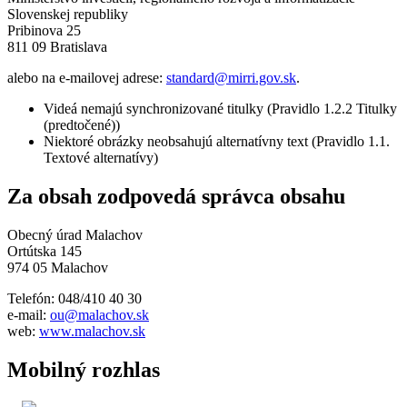
Slovenskej republiky
Pribinova 25
811 09 Bratislava
alebo na e-mailovej adrese:
standard@mirri.gov.sk
.
Videá nemajú synchronizované titulky (Pravidlo 1.2.2 Titulky
(predtočené))
Niektoré obrázky neobsahujú alternatívny text (Pravidlo 1.1.
Textové alternatívy)
Za obsah zodpovedá správca obsahu
Obecný úrad Malachov
Ortútska 145
974 05 Malachov
Telefón: 048/410 40 30
e-mail:
ou@malachov.sk
web:
www.malachov.sk
Mobilný rozhlas