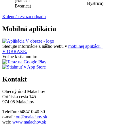
(Banská
Bystrica)
Bystrica)
Kalendár zvozu odpadu
Mobilná aplikácia
Sledujte informácie z nášho webu v
mobilnej aplikácii -
V OBRAZE.
Voľne k stiahnutiu:
Kontakt
Obecný úrad Malachov
Ortútska cesta 145
974 05 Malachov
Telefón: 048/410 40 30
e-mail:
ou@malachov.sk
web:
www.malachov.sk