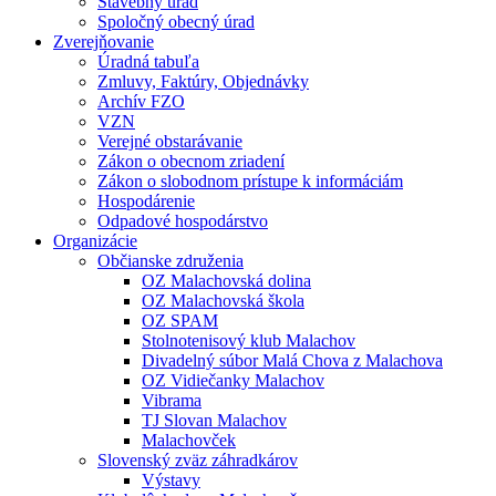
Stavebný úrad
Spoločný obecný úrad
Zverejňovanie
Úradná tabuľa
Zmluvy, Faktúry, Objednávky
Archív FZO
VZN
Verejné obstarávanie
Zákon o obecnom zriadení
Zákon o slobodnom prístupe k informáciám
Hospodárenie
Odpadové hospodárstvo
Organizácie
Občianske združenia
OZ Malachovská dolina
OZ Malachovská škola
OZ SPAM
Stolnotenisový klub Malachov
Divadelný súbor Malá Chova z Malachova
OZ Vidiečanky Malachov
Vibrama
TJ Slovan Malachov
Malachovček
Slovenský zväz záhradkárov
Výstavy