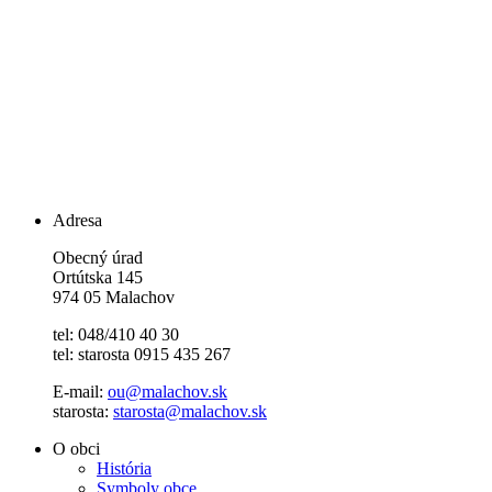
Adresa
Obecný úrad
Ortútska 145
974 05 Malachov
tel: 048/410 40 30
tel: starosta 0915 435 267
E-mail:
ou@malachov.sk
starosta:
starosta@malachov.sk
O obci
História
Symboly obce