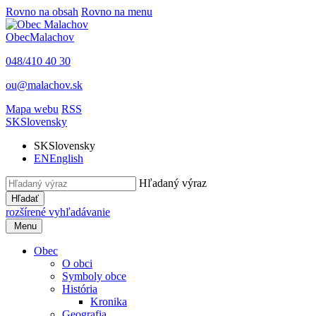
Rovno na obsah
Rovno na menu
Obec
Malachov
048/410 40 30
ou@malachov.sk
Mapa webu
RSS
SK
Slovensky
SK
Slovensky
EN
English
Hľadaný výraz
Hľadať
rozšírené vyhľadávanie
Menu
Obec
O obci
Symboly obce
História
Kronika
Geografia