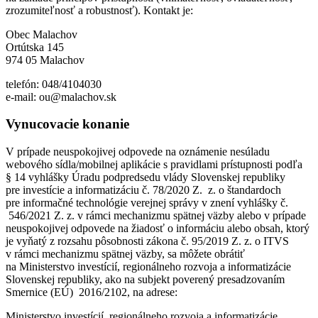
zrozumiteľnosť a robustnosť). Kontakt je:
Obec Malachov
Ortútska 145
974 05 Malachov
telefón: 048/4104030
e-mail: ou@malachov.sk
Vynucovacie konanie
V prípade neuspokojivej odpovede na oznámenie nesúladu
webového sídla/mobilnej aplikácie s pravidlami prístupnosti podľa
§ 14 vyhlášky Úradu podpredsedu vlády Slovenskej republiky
pre investície a informatizáciu č. 78/2020 Z. z. o štandardoch
pre informačné technológie verejnej správy v znení vyhlášky č.
546/2021 Z. z. v rámci mechanizmu spätnej väzby alebo v prípade
neuspokojivej odpovede na žiadosť o informáciu alebo obsah, ktorý
je vyňatý z rozsahu pôsobnosti zákona č. 95/2019 Z. z. o ITVS
v rámci mechanizmu spätnej väzby, sa môžete obrátiť
na Ministerstvo investícií, regionálneho rozvoja a informatizácie
Slovenskej republiky, ako na subjekt poverený presadzovaním
Smernice (EÚ) 2016/2102, na adrese:
Ministerstvo investícií, regionálneho rozvoja a informatizácie