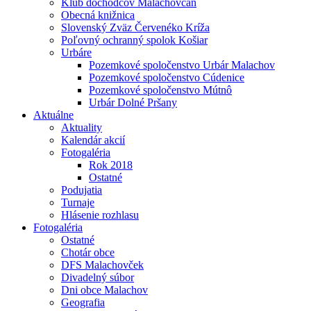
Klub dôchodcov Malachovčan
Obecná knižnica
Slovenský Zväz Červenéko Kríža
Poľovný ochranný spolok Košiar
Urbáre
Pozemkové spoločenstvo Urbár Malachov
Pozemkové spoločenstvo Cúdenice
Pozemkové spoločenstvo Mútnô
Urbár Dolné Pršany
Aktuálne
Aktuality
Kalendár akcií
Fotogaléria
Rok 2018
Ostatné
Podujatia
Turnaje
Hlásenie rozhlasu
Fotogaléria
Ostatné
Chotár obce
DFS Malachovček
Divadelný súbor
Dni obce Malachov
Geografia