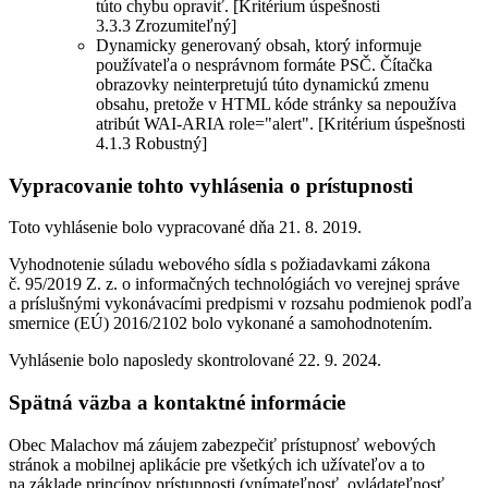
túto chybu opraviť. [Kritérium úspešnosti
3.3.3 Zrozumiteľný]
Dynamicky generovaný obsah, ktorý informuje
používateľa o nesprávnom formáte PSČ. Čítačka
obrazovky neinterpretujú túto dynamickú zmenu
obsahu, pretože v HTML kóde stránky sa nepoužíva
atribút WAI-ARIA role="alert". [Kritérium úspešnosti
4.1.3 Robustný]
Vypracovanie tohto vyhlásenia o prístupnosti
Toto vyhlásenie bolo vypracované dňa 21. 8. 2019.
Vyhodnotenie súladu webového sídla s požiadavkami zákona
č. 95/2019 Z. z. o informačných technológiách vo verejnej správe
a príslušnými vykonávacími predpismi v rozsahu podmienok podľa
smernice (EÚ) 2016/2102 bolo vykonané a samohodnotením.
Vyhlásenie bolo naposledy skontrolované 22. 9. 2024.
Spätná väzba a kontaktné informácie
Obec Malachov má záujem zabezpečiť prístupnosť webových
stránok a mobilnej aplikácie pre všetkých ich užívateľov a to
na základe princípov prístupnosti (vnímateľnosť, ovládateľnosť,