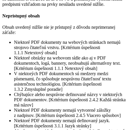
predpismi vzhľadom na prvky nesúladu uvedené nižšie.
Neprístupný obsah
Obsah uvedený nižšie nie je prístupný z dôvodu neprimeranej
záťaže:
Niektoré PDF dokumenty na webových stránkach nemajú
strojovo čitateľnú vrstvu. [Kritérium úspešnosti
1.1.1 Netextový obsah]
Niektoré obrázky na webovom sídle ako aj v PDF
dokumentoch, logá, bannery, neobsahujú alternatívny text.
[Kritérium úspešnosti 1.1.1 Netextový obsah]
V niektorých PDF dokumentoch sú medzery medzi
písmenami, čo spôsobuje nesprávnu čitateľnosť textu
asistenčnou technológiou. [Kritérium úspešnosti
1.3.2 Zmysluplné poradie]
Chýbajúce alebo nesprávne definované názvy v niektorých
PDF dokumentov. [Kritérium úspešnosti 2.4.2 Každá stránka
má názov]
Niektoré PDF dokumenty nemajú vytvorené záložky
z nadpisov. [Kritérium úspešnosti 2.4.5 Viacero spôsobov]
Niektoré PDF dokumenty nemajú definovaný jazyk.
[Kritérium úspešnosti 3.1.1 Jazyk stránky]