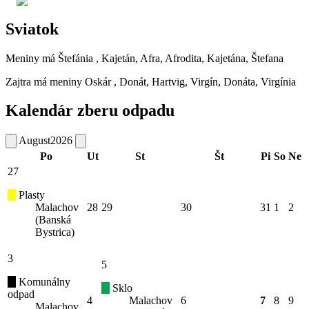
Sviatok
Meniny má
Štefánia
, Kajetán, Afra, Afrodita, Kajetána, Štefana
Zajtra má meniny
Oskár
, Donát, Hartvig, Virgín, Donáta, Virgínia
Kalendár zberu odpadu
August
2026
Po
Ut
St
Št
Pi
So
Ne
27
Plasty
Malachov
28
29
30
31
1
2
(Banská
Bystrica)
3
5
Komunálny
Sklo
odpad
4
Malachov
6
7
8
9
Malachov