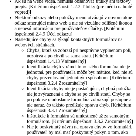
Ak sú na webe videá, nemusia obsahovať titulky ani textový
prepis. [Kritérium úspešnosti 1.2.2 Titulky (pre média nahraté
vopred)]
Niektoré odkazy alebo položky menu otvárajú v novom okne
odkaz smerujúci mimo web a nie sú vizuálne odlíšené ikonou
a nenesú informáciu pre používateľov čítačky. [Kritérium
úspešnosti 2.4.9 Účel odkazu]
Nasledujúce chyby sa týkajú kontaktných formulárov na
webových stránkach.
Chyba, ktorá sa zobrazí pri nesprávne vyplnenom poli,
nezotrvá a po chvíli sa sama stratí. [Kritérium
úspešnosti 1.4.13 Vnímateľný]
Identifikácia chýb v rámci toho istého formulára nie je
jednotná, pre používateľa môže byť mätúce, keď nie sú
chyby prezentované jednotným spôsobom. [Kritérium
úspešnosti 3.2.4 Zrozumiteľný]
Identifikácia chyby nie je postačujúca, chybná položka
nie je zvýraznená a chyba sa po chvíli stratí. Chyby sa
pri pokuse o odoslanie formulára zobrazujú postupne a
nie naraz, čo takisto predlžuje opravu chýb. [Kritérium
úspešnosti 3.3.1 Zrozumiteľný]
Inštrukcie k formuláru sú umiestnené až za samotným
formulárom. [Kritérium úspešnosti 3.3.2 Zrozumiteľný]
Nie je poskytnutý návrh na opravu chyby vo formulári,
používateľ by mal mať poskytnutý pokyn o tom, ako