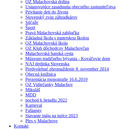
OZ Malachovská dolina
Ustanovujúce zasadnutia obecného zastupiteľstva
Privítanie deti do života
Slovenský zväz záhradkárov
Súťaže
Šport
Pravá Malachovská zabíjačka
Základná škola s materskou školou
OZ Malachovská škola
OZ Klub dôchodcov Malachovčan
Malachovská banská cesta
Múzeum tradičného bývania - Kováčovie dom
NAJ dedinka Slovenska
Predvolebné zhromaždenie 8. november 2014
Obecná knižnica
Prezentácia monografie 16.6.2019
OZ Vidiečanky Malachov
Mikuláš
MDD
pochod k lietadlu 2022
Karneval
Fašiangy
Stavanie mája na turíce 2023
Ples v Malachove
Kontakt