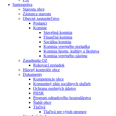
Samospráva
Starosta obce
Zástupca starostu
Obecné zastupiteľstvo
Poslanci
Komisie
Stavebná komisia
Finančná komisia
Sociálna komisia
Komisia verejného poriadku
Komisia športu, kultúry a školstva
Komisia verejného záujmu
Zasadnutia OZ
Rokovací poriadok
Hlavný kontrolór obce
Dokumenty
Kompetencie obce
Komunitný plán sociálnych služieb
Ochrana osobných údajov
PHSR
Program odpadového hospodárstva
Štatút obce
Tlačivá
Tlačivá pre výrub stromov