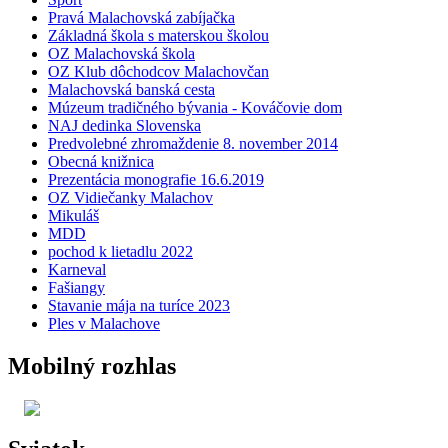
Pravá Malachovská zabíjačka
Základná škola s materskou školou
OZ Malachovská škola
OZ Klub dôchodcov Malachovčan
Malachovská banská cesta
Múzeum tradičného bývania - Kováčovie dom
NAJ dedinka Slovenska
Predvolebné zhromaždenie 8. november 2014
Obecná knižnica
Prezentácia monografie 16.6.2019
OZ Vidiečanky Malachov
Mikuláš
MDD
pochod k lietadlu 2022
Karneval
Fašiangy
Stavanie mája na turíce 2023
Ples v Malachove
Mobilný rozhlas