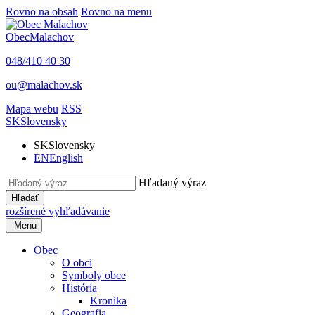
Rovno na obsah
Rovno na menu
Obec
Malachov
048/410 40 30
ou@malachov.sk
Mapa webu
RSS
SK
Slovensky
SK
Slovensky
EN
English
Hľadaný výraz
Hľadať
rozšírené vyhľadávanie
Menu
Obec
O obci
Symboly obce
História
Kronika
Geografia