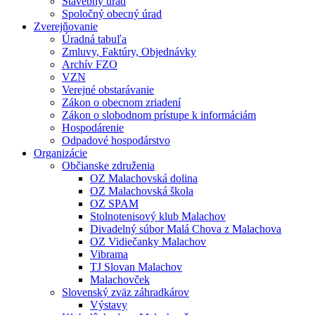
Stavebný úrad
Spoločný obecný úrad
Zverejňovanie
Úradná tabuľa
Zmluvy, Faktúry, Objednávky
Archív FZO
VZN
Verejné obstarávanie
Zákon o obecnom zriadení
Zákon o slobodnom prístupe k informáciám
Hospodárenie
Odpadové hospodárstvo
Organizácie
Občianske združenia
OZ Malachovská dolina
OZ Malachovská škola
OZ SPAM
Stolnotenisový klub Malachov
Divadelný súbor Malá Chova z Malachova
OZ Vidiečanky Malachov
Vibrama
TJ Slovan Malachov
Malachovček
Slovenský zväz záhradkárov
Výstavy