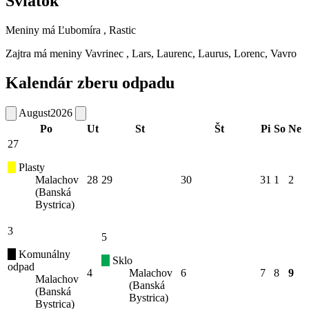
Sviatok
Meniny má
Ľubomíra
, Rastic
Zajtra má meniny
Vavrinec
, Lars, Laurenc, Laurus, Lorenc, Vavro
Kalendár zberu odpadu
August
2026
Po
Ut
St
Št
Pi
So
Ne
27
Plasty
Malachov
28
29
30
31
1
2
(Banská
Bystrica)
3
5
Komunálny
Sklo
odpad
4
Malachov
6
7
8
9
Malachov
(Banská
(Banská
Bystrica)
Bystrica)