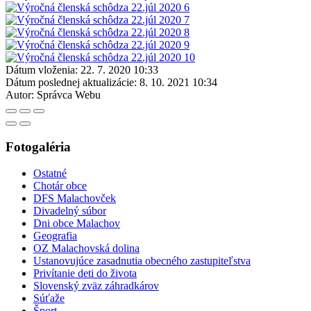
Dátum vloženia:
22. 7. 2020 10:33
Dátum poslednej aktualizácie:
8. 10. 2021 10:34
Autor:
Správca Webu
Fotogaléria
Ostatné
Chotár obce
DFS Malachovček
Divadelný súbor
Dni obce Malachov
Geografia
OZ Malachovská dolina
Ustanovujúce zasadnutia obecného zastupiteľstva
Privítanie deti do života
Slovenský zväz záhradkárov
Súťaže
Šport