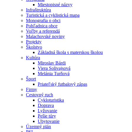
Miestopisné názvy
Infraštruktúra
Turistická a cyklistická mapa
Monografia o obci
Pohľadnica obce
Voľby a referendá
Malachovské noviny
Projekty
Školstvo
Základná škola s materskou školou
Kultúra
Miroslav Bárdi
Viera Solivajsová
Melánia Turňová
Šport
Priateľský futbalový zápas
Firmy
Cestovný ruch
Cykloturistika
Doprava
Lyžovanie
Pešie túry
Ubytovanie
Územný plán
PSI