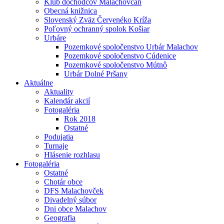
Klub dôchodcov Malachovčan
Obecná knižnica
Slovenský Zväz Červenéko Kríža
Poľovný ochranný spolok Košiar
Urbáre
Pozemkové spoločenstvo Urbár Malachov
Pozemkové spoločenstvo Cúdenice
Pozemkové spoločenstvo Mútnô
Urbár Dolné Pršany
Aktuálne
Aktuality
Kalendár akcií
Fotogaléria
Rok 2018
Ostatné
Podujatia
Turnaje
Hlásenie rozhlasu
Fotogaléria
Ostatné
Chotár obce
DFS Malachovček
Divadelný súbor
Dni obce Malachov
Geografia