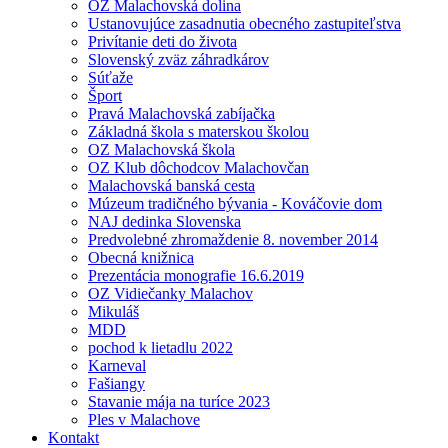
OZ Malachovská dolina
Ustanovujúce zasadnutia obecného zastupiteľstva
Privítanie deti do života
Slovenský zväz záhradkárov
Súťaže
Šport
Pravá Malachovská zabíjačka
Základná škola s materskou školou
OZ Malachovská škola
OZ Klub dôchodcov Malachovčan
Malachovská banská cesta
Múzeum tradičného bývania - Kováčovie dom
NAJ dedinka Slovenska
Predvolebné zhromaždenie 8. november 2014
Obecná knižnica
Prezentácia monografie 16.6.2019
OZ Vidiečanky Malachov
Mikuláš
MDD
pochod k lietadlu 2022
Karneval
Fašiangy
Stavanie mája na turíce 2023
Ples v Malachove
Kontakt