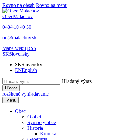
Rovno na obsah
Rovno na menu
Obec
Malachov
048/410 40 30
ou@malachov.sk
Mapa webu
RSS
SK
Slovensky
SK
Slovensky
EN
English
Hľadaný výraz
Hľadať
rozšírené vyhľadávanie
Menu
Obec
O obci
Symboly obce
História
Kronika
Geografia