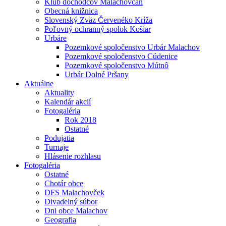
Klub dôchodcov Malachovčan
Obecná knižnica
Slovenský Zväz Červenéko Kríža
Poľovný ochranný spolok Košiar
Urbáre
Pozemkové spoločenstvo Urbár Malachov
Pozemkové spoločenstvo Cúdenice
Pozemkové spoločenstvo Mútnô
Urbár Dolné Pršany
Aktuálne
Aktuality
Kalendár akcií
Fotogaléria
Rok 2018
Ostatné
Podujatia
Turnaje
Hlásenie rozhlasu
Fotogaléria
Ostatné
Chotár obce
DFS Malachovček
Divadelný súbor
Dni obce Malachov
Geografia