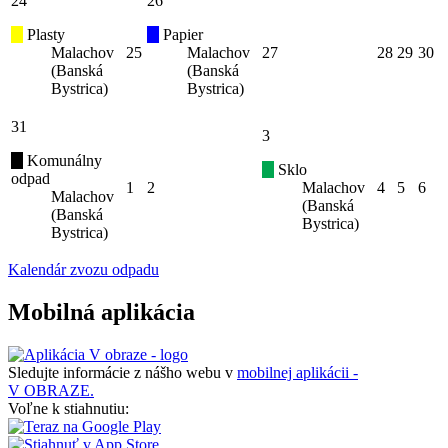
24
26
Plasty
Papier
Malachov
25
Malachov
27
28
29
30
(Banská
(Banská
Bystrica)
Bystrica)
31
3
Komunálny
Sklo
odpad
1
2
Malachov
4
5
6
Malachov
(Banská
(Banská
Bystrica)
Bystrica)
Kalendár zvozu odpadu
Mobilná aplikácia
Sledujte informácie z nášho webu v
mobilnej aplikácii -
V OBRAZE.
Voľne k stiahnutiu: