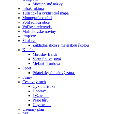
Miestopisné názvy
Infraštruktúra
Turistická a cyklistická mapa
Monografia o obci
Pohľadnica obce
Voľby a referendá
Malachovské noviny
Projekty
Školstvo
Základná škola s materskou školou
Kultúra
Miroslav Bárdi
Viera Solivajsová
Melánia Turňová
Šport
Priateľský futbalový zápas
Firmy
Cestovný ruch
Cykloturistika
Doprava
Lyžovanie
Pešie túry
Ubytovanie
Územný plán
PSI