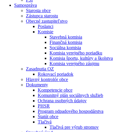
Samospráva
Starosta obce
Zástupca starostu
Obecné zastupiteľstvo
Poslanci
Komisie
Stavebná komisia
Finančná komisia
Sociálna komisia
Komisia verejného poriadku
Komisia športu, kultúry a školstva
Komisia verejného záujmu
Zasadnutia OZ
Rokovací poriadok
Hlavný kontrolór obce
Dokumenty
Kompetencie obce
Komunitný plán sociálnych služieb
Ochrana osobných údajov
PHSR
Program odpadového hospodárstva
Štatút obce
Tlačivá
Tlačivá pre výrub stromov