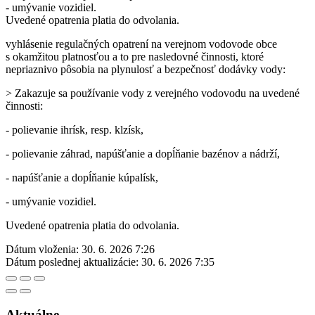
- umývanie vozidiel.
Uvedené opatrenia platia do odvolania.
vyhlásenie regulačných opatrení na verejnom vodovode obce
s okamžitou platnosťou a to pre nasledovné činnosti, ktoré
nepriaznivo pôsobia na plynulosť a bezpečnosť dodávky vody:
> Zakazuje sa používanie vody z verejného vodovodu na uvedené
činnosti:
- polievanie ihrísk, resp. klzísk,
- polievanie záhrad, napúšťanie a dopĺňanie bazénov a nádrží,
- napúšťanie a dopĺňanie kúpalísk,
- umývanie vozidiel.
Uvedené opatrenia platia do odvolania.
Dátum vloženia:
30. 6. 2026 7:26
Dátum poslednej aktualizácie:
30. 6. 2026 7:35
Aktuálne