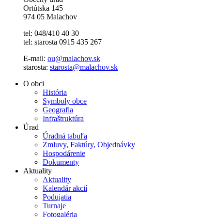
Ortútska 145
974 05 Malachov
tel: 048/410 40 30
tel: starosta 0915 435 267
E-mail:
ou@malachov.sk
starosta:
starosta@malachov.sk
O obci
História
Symboly obce
Geografia
Infraštruktúra
Úrad
Úradná tabuľa
Zmluvy, Faktúry, Objednávky
Hospodárenie
Dokumenty
Aktuality
Aktuality
Kalendár akcií
Podujatia
Turnaje
Fotogaléria