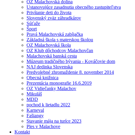
OZ Malachovská dolina
Ustanovujúce zasadnutia obecného zastupiteľstva
Privítanie deti do života
Slovenský zväz záhradkárov
Súťaže
Šport
Pravá Malachovská zabíjačka
Základná škola s materskou školou
OZ Malachovská škola
OZ Klub dôchodcov Malachovčan
Malachovská banská cesta
Múzeum tradičného bývania - Kováčovie dom
NAJ dedinka Slovenska
Predvolebné zhromaždenie 8. november 2014
Obecná knižnica
Prezentácia monografie 16.6.2019
OZ Vidiečanky Malachov
Mikuláš
MDD
pochod k lietadlu 2022
Karneval
Fašiangy
Stavanie mája na turíce 2023
Ples v Malachove
Kontakt