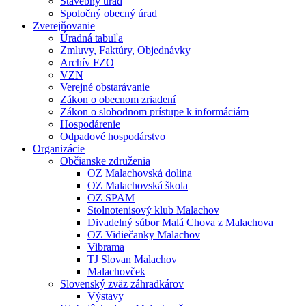
Stavebný úrad
Spoločný obecný úrad
Zverejňovanie
Úradná tabuľa
Zmluvy, Faktúry, Objednávky
Archív FZO
VZN
Verejné obstarávanie
Zákon o obecnom zriadení
Zákon o slobodnom prístupe k informáciám
Hospodárenie
Odpadové hospodárstvo
Organizácie
Občianske združenia
OZ Malachovská dolina
OZ Malachovská škola
OZ SPAM
Stolnotenisový klub Malachov
Divadelný súbor Malá Chova z Malachova
OZ Vidiečanky Malachov
Vibrama
TJ Slovan Malachov
Malachovček
Slovenský zväz záhradkárov
Výstavy