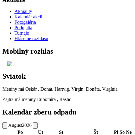
Aktuality
Kalendár akcií
Fotogaléria
Podujatia
Turnaje
Hlásenie rozhlasu
Mobilný rozhlas
Sviatok
Meniny má
Oskár
, Donát, Hartvig, Virgín, Donáta, Virgínia
Zajtra má meniny
Ľubomíra
, Rastic
Kalendár zberu odpadu
August
2026
Po
Ut
St
Št
Pi
So
Ne