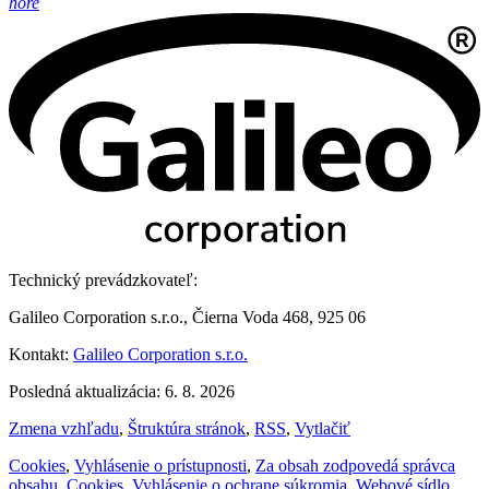
hore
Technický prevádzkovateľ:
Galileo Corporation s.r.o., Čierna Voda 468, 925 06
Kontakt:
Galileo Corporation s.r.o.
Posledná aktualizácia: 6. 8. 2026
Zmena vzhľadu
,
Štruktúra stránok
,
RSS
,
Vytlačiť
Cookies
,
Vyhlásenie o prístupnosti
,
Za obsah zodpovedá správca
obsahu
,
Cookies
,
Vyhlásenie o ochrane súkromia
,
Webové sídlo